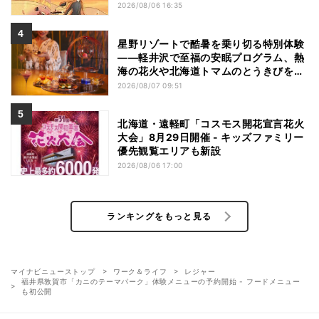
2026/08/06 16:35
星野リゾートで酷暑を乗り切る特別体験
——軽井沢で至福の安眠プログラム、熱
海の花火や北海道トマムのとうきびを主
役にしたアフタヌーンティー
2026/08/07 09:51
北海道・遠軽町「コスモス開花宣言花火
大会」8月29日開催 - キッズファミリー
優先観覧エリアも新設
2026/08/06 17:00
ランキングをもっと見る
マイナビニューストップ
ワーク＆ライフ
レジャー
福井県敦賀市「カニのテーマパーク」体験メニューの予約開始 - フードメニュー
も初公開