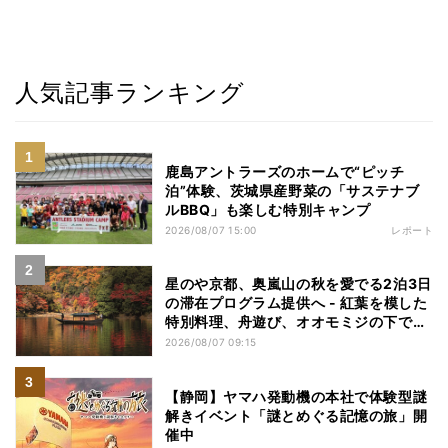
人気記事ランキング
鹿島アントラーズのホームで“ピッチ
泊”体験、茨城県産野菜の「サステナブ
ルBBQ」も楽しむ特別キャンプ
2026/08/07 15:00
レポート
星のや京都、奥嵐山の秋を愛でる2泊3日
の滞在プログラム提供へ - 紅葉を模した
特別料理、舟遊び、オオモミジの下でお
こなう深呼吸など
2026/08/07 09:15
【静岡】ヤマハ発動機の本社で体験型謎
解きイベント「謎とめぐる記憶の旅」開
催中