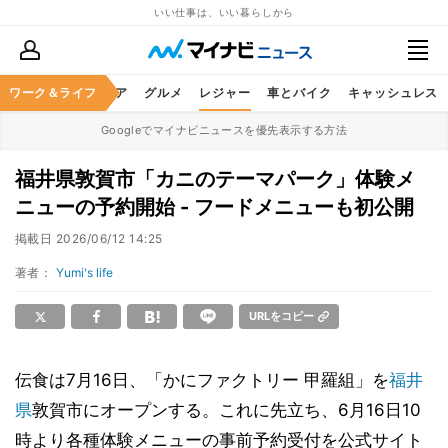
いい仕事は、いい暮らしから
暮らし
ワーク＆ライフ
ヘルスケア
グルメ
レジャー
車とバイク
キャッシュレス
Googleでマイナビニュースを優先表示する方法
福井県敦賀市「カニのテーマパーク」体験メ
ニューの予約開始 - フードメニューも初公開
掲載日
2026/06/12 14:25
著者：
Yumi's life
URLをコピー
伝食は7月16日、「かにファクトリー 甲羅組」を
福井
県
敦賀市にオープンする。これに先立ち、6月16日10
時より各種体験メニューの事前予約受付を公式サイト