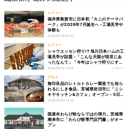
レジャー
福井県敦賀市に日本初「カニのテーマパ
ーク」が2026年7月誕生へ -工場見学や
体験も
2026/05/19 09:40
レジャー
シャウエッセン狩り!? 旭川日本ハムの工
場見学が話題 -「こんな天国が現世にあ
ったなんて」「今年はシャウ狩りにする
かー!!!」と1.9万いいね集まる
2026/05/18 15:06
レポート
グルメ
無印良品のレトルトカレー製造でも知ら
れるにしき食品、宮城県岩沼市に「ニシ
キヤキッチン&カフェ」オープン - 5日間
限定でお得なセットの販売や抽選会も
2026/06/09 14:10
国産本わらび粉ならではの弾力。茨城県
潮来市に「わらび餅専門店門藤」がオー
プン