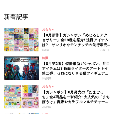
新着記事
おもちゃ
【8月新作】ガシャポン「めじるしアク
セサリー」全28種を紹介! 注目アイテム
は? - サンリオやモンチッチの先行販売
や再販商品も
6分前
レポート
特撮
【8月第2週】特撮最新ガシャポン、注目
アイテムは? 仮面ライダーのアートトイ
第二弾、ゼロになりきる猫フィギュアも
登場
3時間前
おもちゃ
【ガシャポン】8月発売の「たまごっ
ち」全4商品を一挙紹介! 大人気の「まち
ぼうけ」再販やカラフルマルチチャーム
新作が登場
7時間前