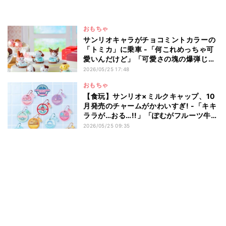
おもちゃ
サンリオキャラがチョコミントカラーの
「トミカ」に乗車 -「何これめっちゃ可
愛いんだけど」「可愛さの塊の爆弾じゃ
んか!!」とネット沸く
2026/05/25 17:48
おもちゃ
【食玩】サンリオ×ミルクキャップ、10
月発売のチャームがかわいすぎ! -「キキ
ララが…おる…!!」「ぽむがフルーツ牛乳
なのうれしい」と話題
2026/05/25 09:35