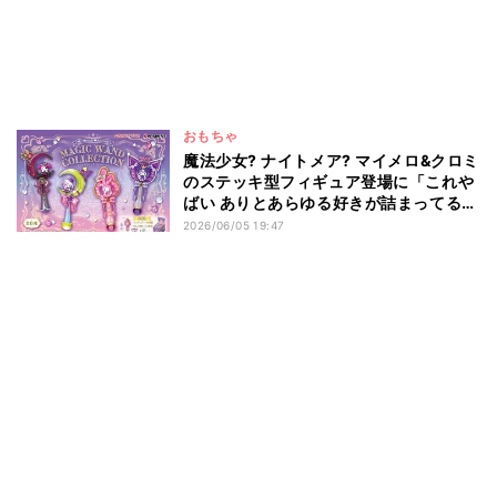
おもちゃ
魔法少女? ナイトメア? マイメロ&クロミ
のステッキ型フィギュア登場に「これや
ばい ありとあらゆる好きが詰まってる」
「ぜんぶかわいくて神」とファン悶絶
2026/06/05 19:47