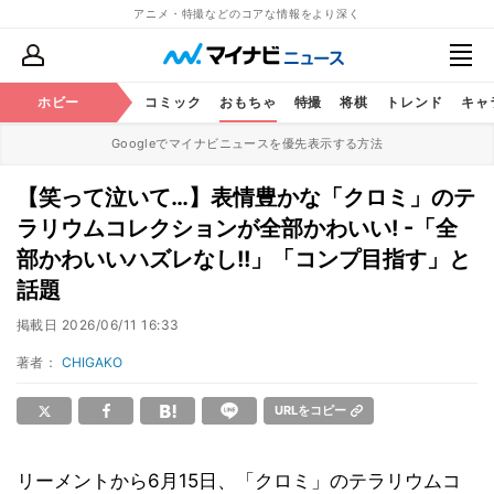
アニメ・特撮などのコアな情報をより深く
アニメ
ホビー
鉄道
コミック
おもちゃ
特撮
将棋
トレンド
キャ
Googleでマイナビニュースを優先表示する方法
【笑って泣いて…】表情豊かな「クロミ」のテ
ラリウムコレクションが全部かわいい! -「全
部かわいいハズレなし!!」「コンプ目指す」と
話題
掲載日
2026/06/11 16:33
著者：
CHIGAKO
URLをコピー
リーメントから6月15日、「クロミ」のテラリウムコ