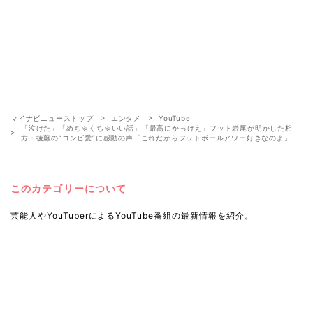
マイナビニューストップ
エンタメ
YouTube
「泣けた」「めちゃくちゃいい話」「最高にかっけえ」フット岩尾が明かした相
方・後藤の“コンビ愛”に感動の声「これだからフットボールアワー好きなのよ」
このカテゴリーについて
芸能人やYouTuberによるYouTube番組の最新情報を紹介。