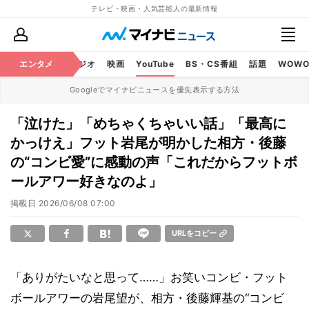
テレビ・映画・人気芸能人の最新情報
芸能
エンタメ
テレビ
ラジオ
映画
YouTube
BS・CS番組
話題
WOW
Googleでマイナビニュースを優先表示する方法
「泣けた」「めちゃくちゃいい話」「最高に
かっけえ」フット岩尾が明かした相方・後藤
の“コンビ愛”に感動の声「これだからフットボ
ールアワー好きなのよ」
掲載日
2026/06/08 07:00
URLをコピー
「ありがたいなと思って……」お笑いコンビ・フット
ボールアワーの岩尾望が、相方・後藤輝基の“コンビ