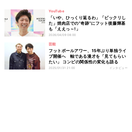
YouTube
「いや、ひっくり返るわ」「ビックリし
た」焼肉店での“奇跡”にフット後藤輝基
も「ええっ～!」
2026/04/09 08:00
芸能
フットボールアワー、15年ぶり単独ライ
ブ開催へ 軸である漫才を「見てもらい
たい」 コンビの関係性の変化も語る
2025/01/31 21:00
インタビュー