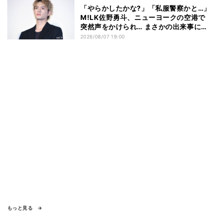
「やらかしたかな?」「私服警察かと…」
M!LK佐野勇斗、ニューヨークの空港で
突然声をかけられ… まさかの出来事に驚
き
2026/08/07 19:00
もっと見る