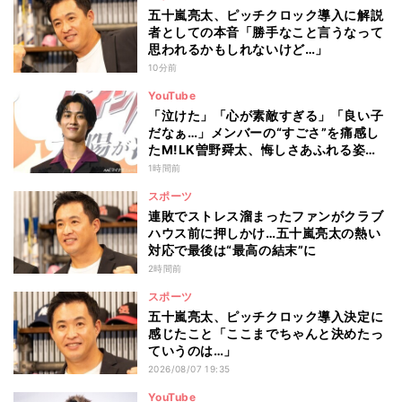
五十嵐亮太、ピッチクロック導入に解説
者としての本音「勝手なこと言うなって
思われるかもしれないけど…」
10分前
YouTube
「泣けた」「心が素敵すぎる」「良い子
だなぁ…」メンバーの“すごさ”を痛感し
たM!LK曽野舜太、悔しさあふれる姿に
ファン感動
1時間前
スポーツ
連敗でストレス溜まったファンがクラブ
ハウス前に押しかけ…五十嵐亮太の熱い
対応で最後は“最高の結末”に
2時間前
スポーツ
五十嵐亮太、ピッチクロック導入決定に
感じたこと「ここまでちゃんと決めたっ
ていうのは…」
2026/08/07 19:35
YouTube