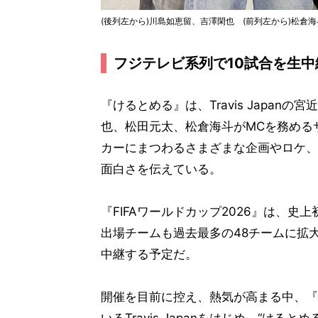
(後列左から)川島如恵留、吉澤閑也 (前列左から)松
フジテレビ系列で10試合を生中
『けるとめる』は、Travis Japa
也、松田元太、松倉海斗がMCを務める
カーにまつわるさまざまな企画やロケ、
面白さを伝えている。
『FIFAワールドカップ2026』は、史
出場チームも過去最多の48チームに拡
中継する予定だ。
開催を目前に控え、熱気が高まる中、『