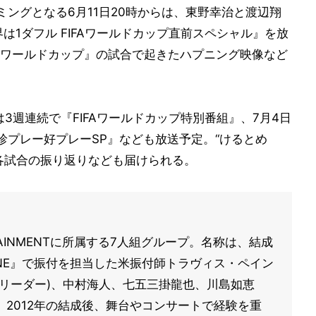
ングとなる6月11日20時からは、東野幸治と渡辺翔
世界は1ダフル FIFAワールドカップ直前スペシャル』を放
FAワールドカップ』の試合で起きたハプニング映像など
は3週連続で『FIFAワールドカップ特別番組』、7月4日
プ 珍プレー好プレーSP』なども放送予定。“けるとめ
各試合の振り返りなども届けられる。
NTERTAINMENTに所属する7人組グループ。名称は、結成
ONE』で振付を担当した米振付師トラヴィス・ペイン
リーダー)、中村海人、七五三掛龍也、川島如恵
2012年の結成後、舞台やコンサートで経験を重