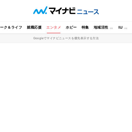
ワーク＆ライフ
就職応援
エンタメ
ホビー
特集
地域活性
IIJ
Googleでマイナビニュースを優先表示する方法