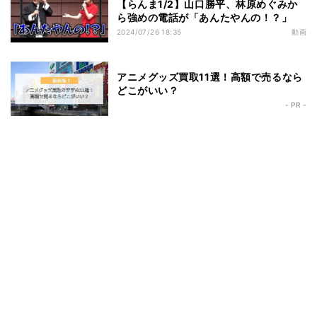
【らんま1/2】山口勝平、林原めぐみか
ら強めの電話が「あんたやんの！？」
2024/07/26 18:35
動画
アニメグッズ買取11選！高額で売るなら
どこがいい？
- PR -