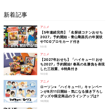
新着記事
アニメ
【5年連続完売】「名探偵コナンおせち
2027」予約開始 - 青山剛昌氏の年賀状
やTCGプロモカード付き
5分前
アニメ
【2027年おせち】「ハイキュー!! おせ
ち2027」予約開始! 春高の名勝負を表現
した三段重、6特典付き
16分前
アニメ
ローソン×「ハイキュー!!」キャンペー
ンが8月11日開始 - 気になる描き下ろし
グッズや限定商品のラインアップは?
1時間前