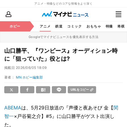
アニメ・特撮などのコアな情報をより深く
ホビー
アニメ
鉄道
コミック
おもちゃ
特撮
将棋
Googleでマイナビニュースを優先表示する方法
山口勝平、『ワンピース』オーディション時
に「狙っていた」役とは?
掲載日
2026/06/05 18:09
著者：
MN ホビー編集部
URLをコピー
ABEMA
は、5月29日放送の『声優と夜あそび 金【
関
智一
×戸谷菊之介】#5』に山口勝平がゲスト出演し
た。