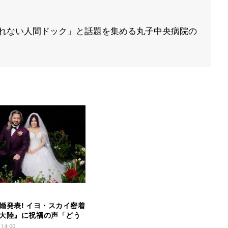
とれない人間ドック」と話題を集める丸子中央病院の
。
婚発表! イヨ・スカイ密着
大陸』に祝福の声「どう
とお幸せに!」
 14:00