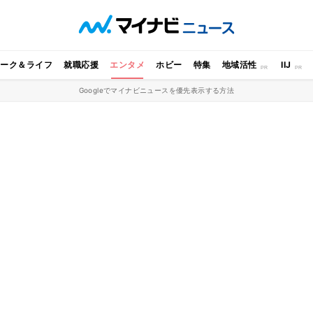
ワーク＆ライフ
就職応援
エンタメ
ホビー
特集
地域活性
IIJ
Googleでマイナビニュースを優先表示する方法