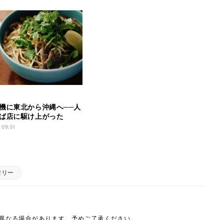
機に東北から沖縄へ──人
ば店に駆け上がった
UN」店主に感動の声「こん
 09:51
てくれる人がいる」
タリー
は異なる場合があります。予めご了承ください。