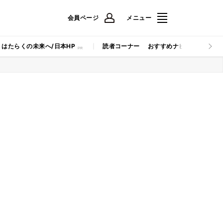
会員ページ
メニュー
はたらくの未来へ/日本HP
読者コーナー
おすすめナビ
マイナビB