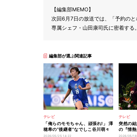
【編集部MEMO】
次回6月7日の放送では、「予約の
専属シェフ・山田康司氏に密着する
編集部が選ぶ関連記事
テレビ
テレビ
「俺らのモモちゃん、頑張れ!」 澤
突然の結
穂希の“後継者”なでしこ谷川萌々
の『情熱
子の『情熱大陸』に反響
ぞ、ずっ
2026/05/25 14:22
2026/05/18