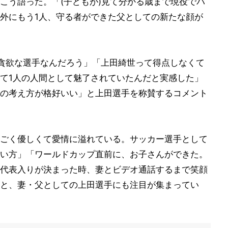
こう語った。「(子どもが)見て分かる歳まで現役でバ
外にもう1人、守る者ができた父としての新たな顔が
謙虚で貪欲な選手なんだろう」「上田綺世って得点しなくて
て1人の人間として魅了されていたんだと実感した」
の考え方が格好いい」と上田選手を称賛するコメント
ごく優しくて愛情に溢れている。サッカー選手として
い方」「ワールドカップ直前に、お子さんができた。
代表入りが決まった時、妻とビデオ通話するまで笑顔
と、妻・父としての上田選手にも注目が集まってい