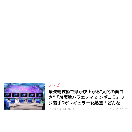
テレビ
最先端技術で浮かび上がる“人間の面白
さ”『AI実験バラエティ シンギュラ』フ
ジ若手Dがレギュラー化熱望「どんな企
画でも新しく魅せられる」
2026/05/14 06:00
インタビュー