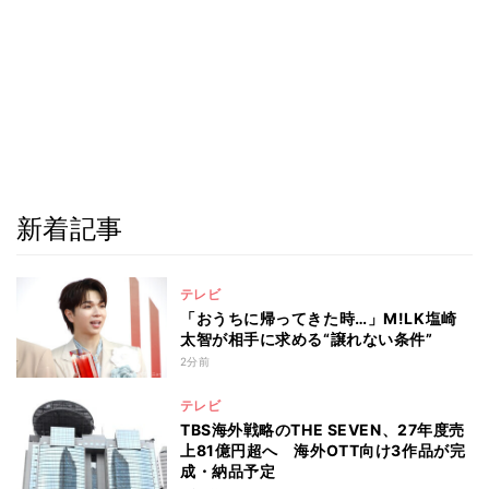
新着記事
テレビ
「おうちに帰ってきた時…」M!LK塩崎
太智が相手に求める“譲れない条件”
2分前
テレビ
TBS海外戦略のTHE SEVEN、27年度売
上81億円超へ 海外OTT向け3作品が完
成・納品予定