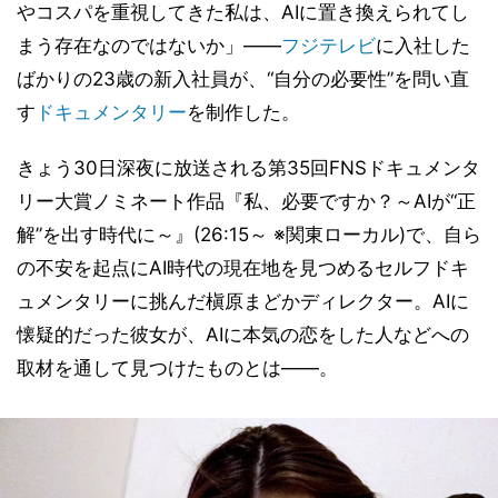
やコスパを重視してきた私は、AIに置き換えられてし
まう存在なのではないか」――
フジテレビ
に入社した
ばかりの23歳の新入社員が、“自分の必要性”を問い直
す
ドキュメンタリー
を制作した。
きょう30日深夜に放送される第35回FNSドキュメンタ
リー大賞ノミネート作品『私、必要ですか？～AIが“正
解”を出す時代に～』(26:15～ ※関東ローカル)で、自ら
の不安を起点にAI時代の現在地を見つめるセルフドキ
ュメンタリーに挑んだ槇原まどかディレクター。AIに
懐疑的だった彼女が、AIに本気の恋をした人などへの
取材を通して見つけたものとは――。