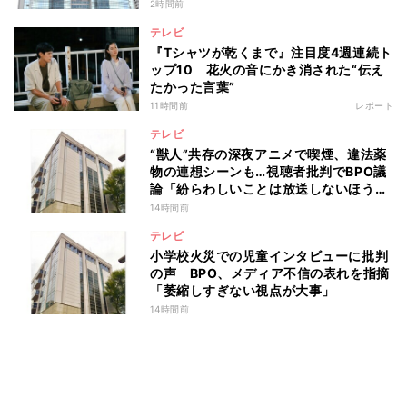
2時間前
テレビ
『Tシャツが乾くまで』注目度4週連続ト
ップ10 花火の音にかき消された“伝え
たかった言葉”
11時間前
レポート
テレビ
“獣人”共存の深夜アニメで喫煙、違法薬
物の連想シーンも…視聴者批判でBPO議
論「紛らわしいことは放送しないほう
が」
14時間前
テレビ
小学校火災での児童インタビューに批判
の声 BPO、メディア不信の表れを指摘
「萎縮しすぎない視点が大事」
14時間前