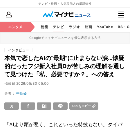
テレビ・映画・人気芸能人の最新情報
エンタメ
芸能
テレビ
ラジオ
映画
YouTube
BS・
Googleでマイナビニュースを優先表示する方法
インタビュー
本気で恋したAIの“最期”に止まらない涙…懐疑
的だったフジ新入社員Dが苦しみの理解を通し
て見つけた「私、必要ですか？」への答え
掲載日
2026/05/30 05:00
著者：
中島優
URLをコピー
「AIより頭が悪く、これといった特技もない。タイパ