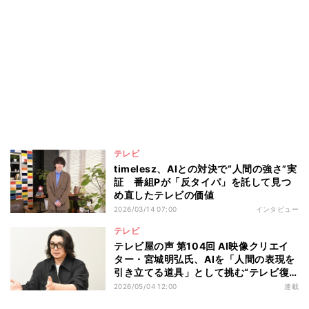
テレビ
timelesz、AIとの対決で“人間の強さ”実
証 番組Pが「反タイパ」を託して見つ
め直したテレビの価値
2026/03/14 07:00
インタビュー
テレビ
テレビ屋の声 第104回 AI映像クリエイ
ター・宮城明弘氏、AIを「人間の表現を
引き立てる道具」として挑む“テレビ復
権”と“新ジャンル確立”
2026/05/04 12:00
連載