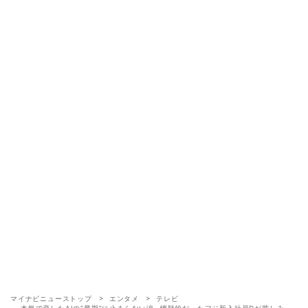
マイナビニューストップ
エンタメ
テレビ
本気で恋したAIの“最期”に止まらない涙…懐疑的だったフジ新入社員Dが苦しみ