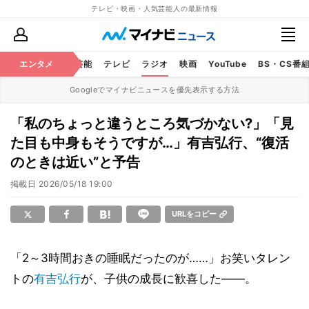
テレビ・映画・人気芸能人の最新情報
エンタメ
芸能
テレビ
ラジオ
映画
YouTube
BS・CS番
Googleでマイナビニュースを優先表示する方法
「私のちょっと違うところ気づかない?」「見
た目も中身もそうですが…」有吉弘行、“復活
のときは近い”と予告
掲載日
2026/05/18 19:00
URLをコピー
「2～3時間おきの睡眠だったのが……」お笑いタレン
トの
有吉弘行
が、子供の成長に歓喜した――。