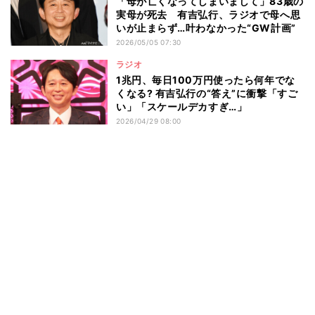
「母が亡くなってしまいまして」83歳の
実母が死去 有吉弘行、ラジオで母へ思
いが止まらず…叶わなかった“GW計画”
2026/05/05 07:30
ラジオ
1兆円、毎日100万円使ったら何年でな
くなる? 有吉弘行の“答え”に衝撃「すご
い」「スケールデカすぎ…」
2026/04/29 08:00