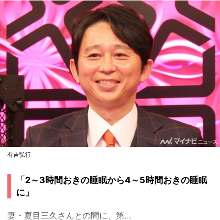
有吉弘行
「2～3時間おきの睡眠から4～5時間おきの睡眠
に」
妻・夏目三久さんとの間に、第...