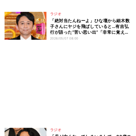
ラジオ
「絶対当たんねーよ」ひな壇から細木数
子さんにヤジを飛ばしていると…有吉弘
行が語った“苦い思い出”「非常に覚えて
ます」
2026/05/07 08:00
ラジオ