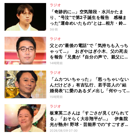
ラジオ
「奇跡的に…」空気階段・水川かたま
り、“号泣”で第2子誕生を報告 感極ま
った“運命めいたもの”とは…相方・鈴木
もぐらは「水川泣いちゃいました」「な
3分前
んで泣いてるんだよ」
ラジオ
父との“最後の電話”で「気持ちも入っち
ゃって…」 おぎやはぎ小木、父の死去
を報告「兄貴が『自分の声で、親父に話
してやってくれ』って」
14時間前
ラジオ
「ムカついちゃった」「怒っちゃいない
んだけどさ」有吉弘行、若手芸人の“結
婚発表”に愛のあるダメ出し「何やって
んの?」
15時間前
ラジオ
板東英二さんは「すごさが見くびられて
る」「おそらく大谷翔平が…」 伊集院
光が熱弁! 野球・芸能界での“すごすぎ
る”功績
2026/08/09 07:00