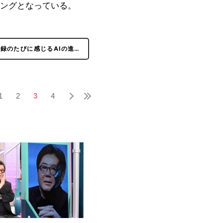
ングとなっている。
録のたびに感じるAIの進…
1
2
3
4