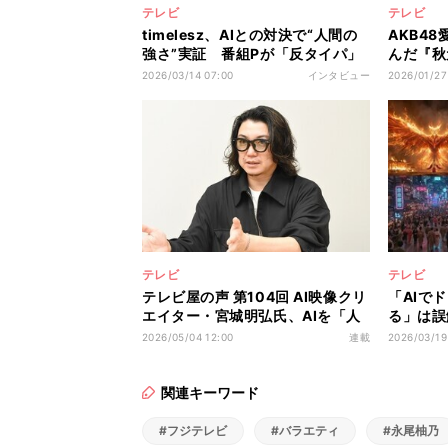
テレビ
テレビ
timelesz、AIとの対決で“人間の
AKB4
強さ”実証 番組Pが「反タイパ」
んだ『秋
を託して見つめ直したテレビの価
横断プロ
2026/03/14 07:00
インタビュー
2026/01/27
値
未聞番組
テレビ
テレビ
テレビ屋の声 第104回 AI映像クリ
「AIで
エイター・宮城明弘氏、AIを「人
る」は誤
間の表現を引き立てる道具」とし
ラマの制
2026/05/04 12:00
連載
2026/03/19
て挑む“テレビ復権”と“新ジャンル
者”の発
確立”
関連キーワード
#フジテレビ
#バラエティ
#永尾柚乃