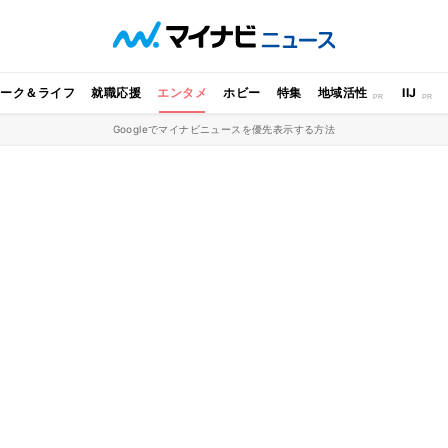
ワーク＆ライフ
就職応援
エンタメ
ホビー
特集
地域活性
IIJ
Googleでマイナビニュースを優先表示する方法