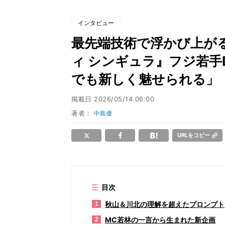
インタビュー
最先端技術で浮かび上がる
ィ シンギュラ』フジ若
でも新しく魅せられる」
掲載日
2026/05/14 06:00
著者：
中島優
URLをコピー
目次
秋山＆川北の理解を超えたプロンプト
1
MC若林の一言から生まれた新企画
2