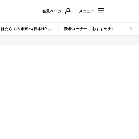
会員ページ
メニュー
はたらくの未来へ/日本HP
読者コーナー
おすすめナビ
マイナビB