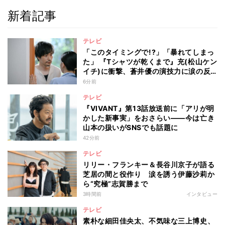
新着記事
テレビ
「このタイミングで!?」「暴れてしまっ
た」 『Tシャツが乾くまで』充(松山ケン
イチ)に衝撃、蒼井優の演技力に涙の反
響も
6分前
テレビ
『VIVANT』第13話放送前に「アリが明
かした新事実」をおさらい――今は亡き
山本の扱いがSNSでも話題に
42分前
テレビ
リリー・フランキー＆長谷川京子が語る
芝居の間と役作り 涙を誘う伊藤沙莉か
ら“究極”志賀勝まで
3時間前
インタビュー
テレビ
素朴な細田佳央太、不気味な三上博史、