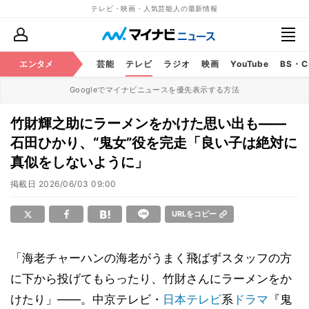
テレビ・映画・人気芸能人の最新情報
エンタメ
芸能
テレビ
ラジオ
映画
YouTube
BS・
Googleでマイナビニュースを優先表示する方法
竹財輝之助にラーメンをかけた思い出も――
石田ひかり、“鬼女”役を完走「良い子は絶対に
真似をしないように」
掲載日
2026/06/03 09:00
URLをコピー
「海老チャーハンの海老がうまく飛ばずスタッフの方
に下から投げてもらったり、竹財さんにラーメンをか
けたり」――。中京テレビ・
日本テレビ
系
ドラマ
『鬼