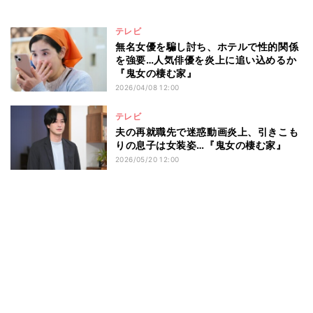
テレビ
無名女優を騙し討ち、ホテルで性的関係
を強要…人気俳優を炎上に追い込めるか
『鬼女の棲む家』
2026/04/08 12:00
テレビ
夫の再就職先で迷惑動画炎上、引きこも
りの息子は女装姿…『鬼女の棲む家』
2026/05/20 12:00