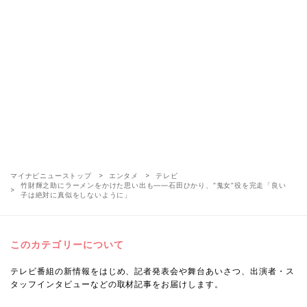
マイナビニューストップ
エンタメ
テレビ
竹財輝之助にラーメンをかけた思い出も――石田ひかり、“鬼女”役を完走「良い
子は絶対に真似をしないように」
このカテゴリーについて
テレビ番組の新情報をはじめ、記者発表会や舞台あいさつ、出演者・ス
タッフインタビューなどの取材記事をお届けします。