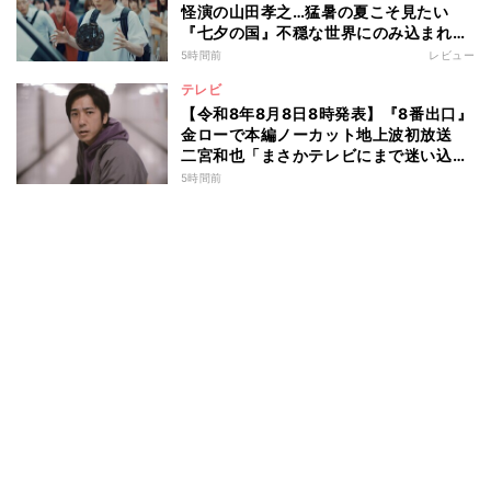
怪演の山田孝之…猛暑の夏こそ見たい
『七夕の国』不穏な世界にのみ込まれる
超常ミステリー
5時間前
レビュー
テレビ
【令和8年8月8日8時発表】『8番出口』
金ローで本編ノーカット地上波初放送
二宮和也「まさかテレビにまで迷い込ん
でしまうとは」
5時間前