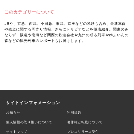
このカテゴリーについて
JRや、京急、西武、小田急、東武、京王などの私鉄も含め、最新車両
や鉄道に関する耳寄り情報、さらにトリビアなどを徹底紹介。関東のみ
ならず、阪急や南海など関西の鉄道会社や九州の或る列車やゆふいんの
森などの観光列車のレポートもお届けします。
サイトインフォメーション
お知らせ
利用規約
個人情報の取り扱いについて
著作権と転載について
サイトマップ
プレスリリース受付