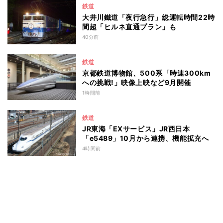
鉄道
大井川鐵道「夜行急行」総運転時間22時
間超「ヒルネ直通プラン」も
40分前
鉄道
京都鉄道博物館、500系「時速300km
への挑戦!」映像上映など9月開催
1時間前
鉄道
JR東海「EXサービス」JR西日本
「e5489」10月から連携、機能拡充へ
4時間前