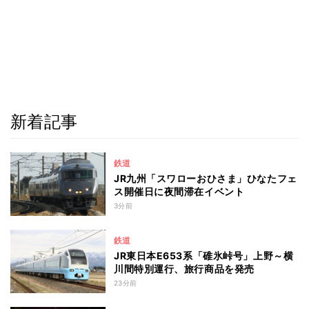
新着記事
鉄道
JR九州「スワローおひさま」ひなたフェ
ス開催日に夜間滞在イベント
3分前
鉄道
JR東日本E653系「碓氷峠号」上野～横
川間特別運行、旅行商品を発売
23分前