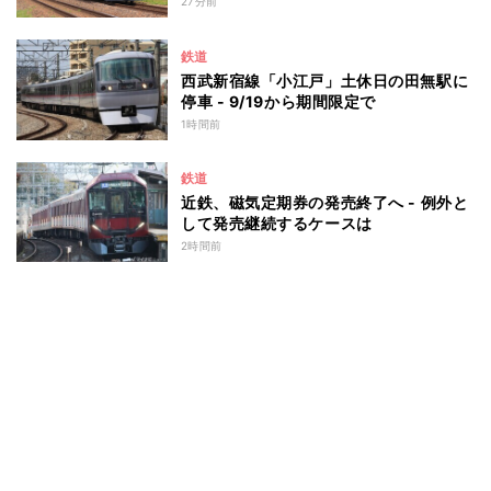
27分前
鉄道
西武新宿線「小江戸」土休日の田無駅に
停車 - 9/19から期間限定で
1時間前
鉄道
近鉄、磁気定期券の発売終了へ - 例外と
して発売継続するケースは
2時間前