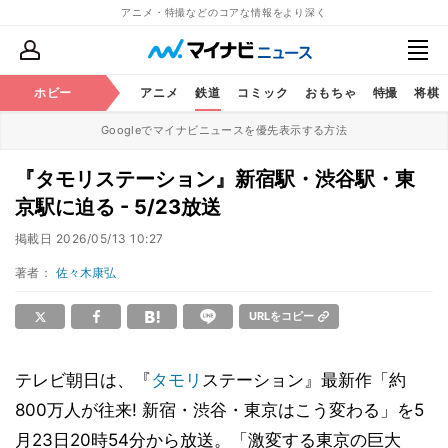
アニメ・特撮などのコアな情報をより深く
ホビー
アニメ
鉄道
コミック
おもちゃ
特撮
将棋
Googleでマイナビニュースを優先表示する方法
『タモリステーション』新宿駅・渋谷駅・東
京駅に迫る - 5/23放送
掲載日
2026/05/13 10:27
著者：
佐々木康弘
URLをコピー
テレビ朝日は、『
タモリ
ステーション』最新作「約
800万人が往来! 新宿・渋谷・東京はこう変わる」を5
月23日20時54分から放送。「激変する東京の巨大