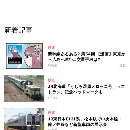
新着記事
鉄道
新幹線あるある? 第54回 【漫画】東京か
ら広島へ遠征…交通手段は?
10分前
連載
鉄道
JR北海道「くしろ湿原ノロッコ号」ラス
トラン、記念ヘッドマークも
11分前
鉄道
JR東日本E131系、松本駅で中央本線・
篠ノ井線など新型車両の展示会