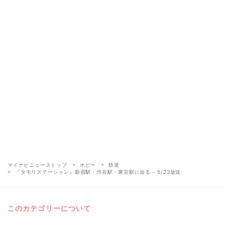
マイナビニューストップ
ホビー
鉄道
『タモリステーション』新宿駅・渋谷駅・東京駅に迫る - 5/23放送
このカテゴリーについて