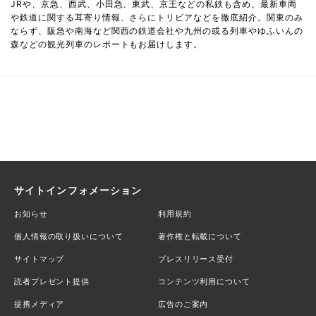
JRや、京急、西武、小田急、東武、京王などの私鉄も含め、最新車両
や鉄道に関する耳寄り情報、さらにトリビアなどを徹底紹介。関東のみ
ならず、阪急や南海など関西の鉄道会社や九州の或る列車やゆふいんの
森などの観光列車のレポートもお届けします。
サイトインフォメーション
お知らせ
利用規約
個人情報の取り扱いについて
著作権と転載について
サイトマップ
プレスリリース受付
読者プレゼント提供
コンテンツ利用について
提携メディア
広告のご案内