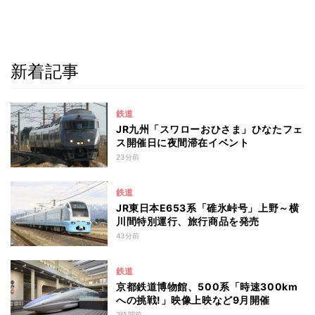
新着記事
鉄道
JR九州「スワローおひさま」ひなたフェ
ス開催日に夜間滞在イベント
23分前
鉄道
JR東日本E653系「碓氷峠号」上野～横
川間特別運行、旅行商品を発売
43分前
鉄道
京都鉄道博物館、500系「時速300km
への挑戦!」映像上映など9月開催
2時間前