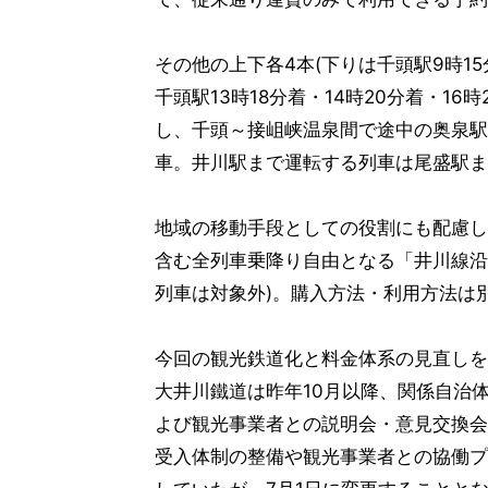
その他の上下各4本(下りは千頭駅9時15
千頭駅13時18分着・14時20分着・16時
し、千頭～接岨峡温泉間で途中の奥泉駅
車。井川駅まで運転する列車は尾盛駅ま
地域の移動手段としての役割にも配慮し
含む全列車乗降り自由となる「井川線沿線
列車は対象外)。購入方法・利用方法は
今回の観光鉄道化と料金体系の見直しを
大井川鐵道は昨年10月以降、関係自治
よび観光事業者との説明会・意見交換会
受入体制の整備や観光事業者との協働プ