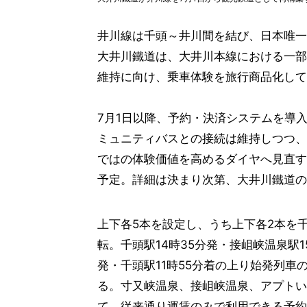
井川線は千頭～井川間を結び、日本唯一
大井川鐵道は、大井川本線における一部
維持に向け、乗車体験を旅行商品化して
7月1日以降、予約・決済システムを導
ミュニティバスとの接続は維持しつつ、
ではの体験価値を高めるダイヤへ見直す
予定。詳細は決まり次第、大井川鐵道の
上下各5本を設定し、うち上下各2本を
転。千頭駅14時35分発・接岨峡温泉駅1
発・千頭駅11時55分着の上り始発列車
る。寸又峡温泉、接岨峡温泉、アプトい
て、従来通り運賃のみで利用できる予約