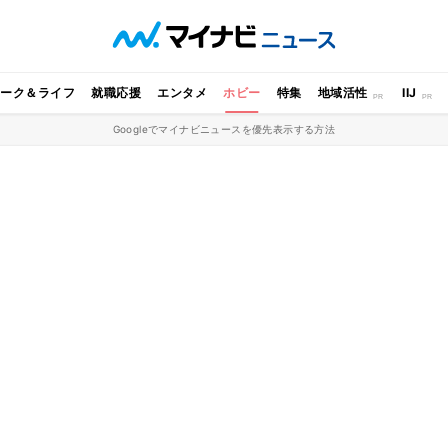
ワーク＆ライフ
就職応援
エンタメ
ホビー
特集
地域活性
IIJ
Googleでマイナビニュースを優先表示する方法