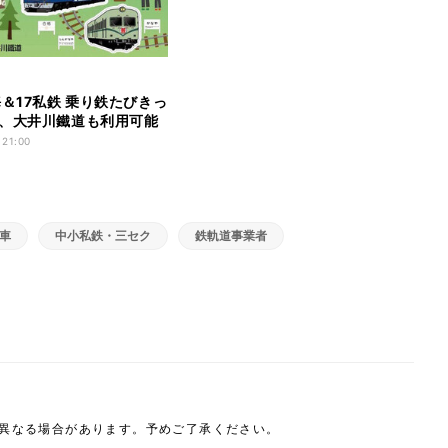
海＆17私鉄 乗り鉄たびきっ
、大井川鐵道も利用可能
 21:00
車
中小私鉄・三セク
鉄軌道事業者
は異なる場合があります。予めご了承ください。