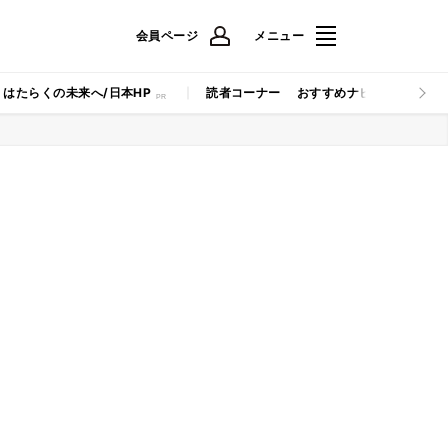
会員ページ
メニュー
はたらくの未来へ/日本HP
読者コーナー
おすすめナビ
マイナビB