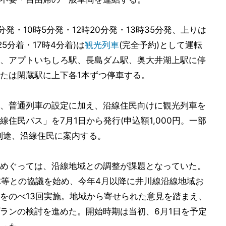
分発・10時5分発・12時20分発・13時35分発、上りは
25分着・17時4分着)は
観光列車
(完全予約)として運転
、アプトいちしろ駅、長島ダム駅、奥大井湖上駅に停
たは閑蔵駅に上下各1本ずつ停車する。
、普通列車の設定に加え、沿線住民向けに観光列車を
住民パス」を7月1日から発行(申込額1,000円。一部
別途、沿線住民に案内する。
めぐっては、沿線地域との調整が課題となっていた。
体等との協議を始め、今年4月以降に井川線沿線地域お
をのべ13回実施。地域から寄せられた意見を踏まえ、
ランの検討を進めた。開始時期は当初、6月1日を予定