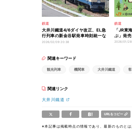
鉄道
鉄道
大井川鐵道4/6ダイヤ改正、EL急
「JR東
行列車の新金谷駅発車時刻統一な
ぷ」発売
ど
2026/01/28
2026/02/09 20:38
関連キーワード
観光列車
機関車
大井川鐵道
客
関連リンク
大井川鐵道
URLをコピー
※本記事は掲載時点の情報であり、最新のものと