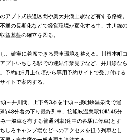
のアプト式鉄道区間や奥大井湖上駅など有する路線。
不通の長期化などで経営環境が変化する中、井川線の
収益基盤の確立を図る。
入し、確実に着席できる乗車環境を整える。川根本町コ
アプトいちしろ駅での連結作業見学など、井川線なら
。予約は6月上旬頃から専用予約サイトで受け付ける
サイトで案内する。
千頭～井川間、上下各3本を千頭～接岨峡温泉間で運
5時48分着の下り最終列車、接岨峡温泉駅10時45分
のみ一般車を有する普通列車(途中の各駅に停車)とす
ちしろキャンプ場などへのアクセスを担う列車とし
不要・自由席の一般車両を連結する。