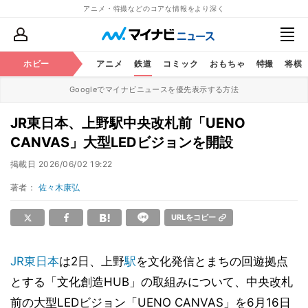
アニメ・特撮などのコアな情報をより深く
ホビー
アニメ
鉄道
コミック
おもちゃ
特撮
将棋
Googleでマイナビニュースを優先表示する方法
JR東日本、上野駅中央改札前「UENO
CANVAS」大型LEDビジョンを開設
掲載日
2026/06/02 19:22
著者：
佐々木康弘
URLをコピー
JR東日本
は2日、上野
駅
を文化発信とまちの回遊拠点
とする「文化創造HUB」の取組みについて、中央改札
前の大型LEDビジョン「UENO CANVAS」を6月16日