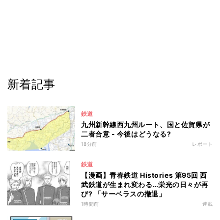
新着記事
鉄道
九州新幹線西九州ルート、国と佐賀県が
二者合意 - 今後はどうなる?
18分前
レポート
鉄道
【漫画】青春鉄道 Histories 第95回 西
武鉄道が生まれ変わる…栄光の日々が再
び? 「サーベラスの撤退」
1時間前
連載