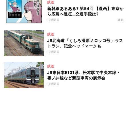
鉄道
新幹線あるある? 第54回 【漫画】東京か
ら広島へ遠征…交通手段は?
13時間前
連載
鉄道
JR北海道「くしろ湿原ノロッコ号」ラス
トラン、記念ヘッドマークも
13時間前
鉄道
JR東日本E131系、松本駅で中央本線・
篠ノ井線など新型車両の展示会
14時間前