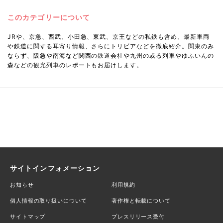
このカテゴリーについて
JRや、京急、西武、小田急、東武、京王などの私鉄も含め、最新車両
や鉄道に関する耳寄り情報、さらにトリビアなどを徹底紹介。関東のみ
ならず、阪急や南海など関西の鉄道会社や九州の或る列車やゆふいんの
森などの観光列車のレポートもお届けします。
サイトインフォメーション
お知らせ
利用規約
個人情報の取り扱いについて
著作権と転載について
サイトマップ
プレスリリース受付