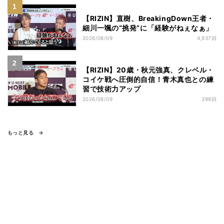
【RIZIN】直樹、BreakingDown王者・
細川一颯の“挑発”に「経験がねぇなぁ」
2026/08/09
4,937回
【RIZIN】20歳・秋元強真、クレベル・
コイケ戦へ圧倒的自信！青木真也との練
習で技術力アップ
2026/08/09
399回
もっと見る