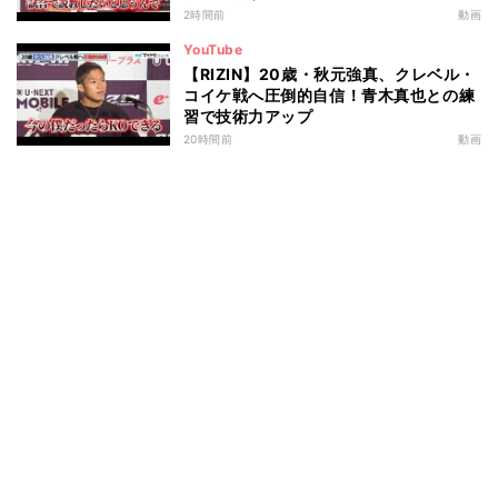
2時間前
動画
YouTube
【RIZIN】20歳・秋元強真、クレベル・
コイケ戦へ圧倒的自信！青木真也との練
習で技術力アップ
20時間前
動画