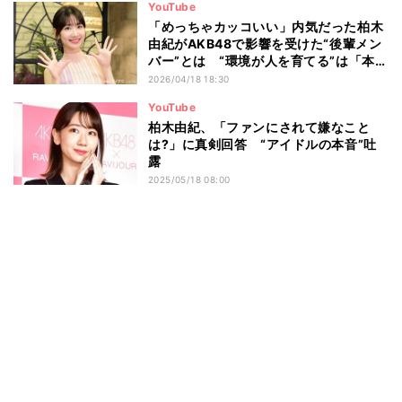
YouTube
「めっちゃカッコいい」内気だった柏木
由紀がAKB48で影響を受けた“後輩メン
バー”とは “環境が人を育てる”は「本当
にある」
2026/04/18 18:30
YouTube
柏木由紀、「ファンにされて嫌なこと
は?」に真剣回答 “アイドルの本音”吐
露
2025/05/18 08:00