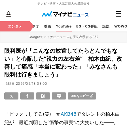
テレビ・映画・人気芸能人の最新情報
芸能
エンタメ
テレビ
ラジオ
映画
YouTube
BS・CS番組
話題
WOW
Googleでマイナビニュースを優先表示する方法
眼科医が「こんなの放置してたらとんでもな
い」と心配した“視力の左右差” 柏木由紀、改
善して痛感「本当に変わった」「みなさんも
眼科は行きましょう」
掲載日
2026/05/13 08:00
URLをコピー
「ビックリしてる(笑)」元
AKB48
でタレントの柏木由
紀が、最近判明した“衝撃の事実”に大笑いした――。