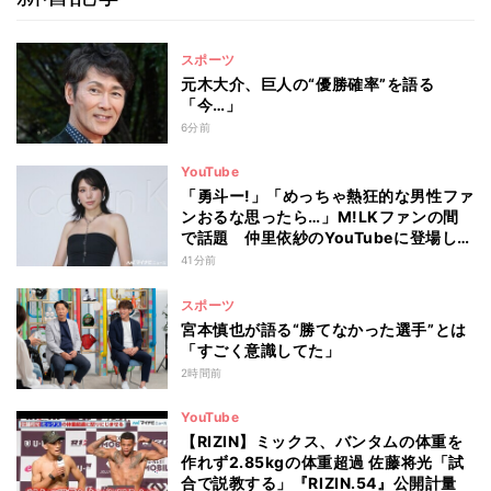
スポーツ
元木大介、巨人の“優勝確率”を語る
「今…」
6分前
YouTube
「勇斗ー!」「めっちゃ熱狂的な男性ファ
ンおるな思ったら…」M!LKファンの間
で話題 仲里依紗のYouTubeに登場し
た“声”の正体とは
41分前
スポーツ
宮本慎也が語る“勝てなかった選手”とは
「すごく意識してた」
2時間前
YouTube
【RIZIN】ミックス、バンタムの体重を
作れず2.85kgの体重超過 佐藤将光「試
合で説教する」『RIZIN.54』公開計量