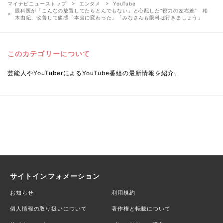
マイナビニューストップ
エンタメ
YouTube
眼科医が「こんなの放置してたらとんでもない」と心配した“視力の左右差” 柏
木由紀、改善して痛感「本当に変わった」「みなさんも眼科は行きましょう」
このカテゴリーについて
芸能人やYouTuberによるYouTube番組の最新情報を紹介。
サイトインフォメーション
お知らせ
利用規約
個人情報の取り扱いについて
著作権と転載について