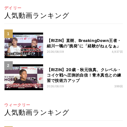
デイリー
人気動画ランキング
【RIZIN】直樹、BreakingDown王者・
細川一颯の“挑発”に「経験がねぇなぁ」
2026/08/09
4,937回
【RIZIN】20歳・秋元強真、クレベル・
コイケ戦へ圧倒的自信！青木真也との練
習で技術力アップ
2026/08/09
399回
ウィークリー
人気動画ランキング