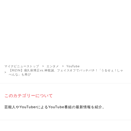
マイナビニューストップ
エンタメ
YouTube
【RIZIN】扇久保博正vs.神龍誠、フェイスオフでバッチバチ！「うるせぇ！しゃ
べんな」も再び
このカテゴリーについて
芸能人やYouTuberによるYouTube番組の最新情報を紹介。