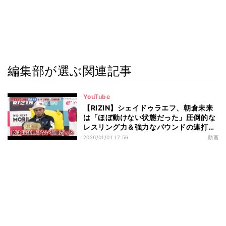
編集部が選ぶ関連記事
YouTube
【RIZIN】シェイドゥラエフ、朝倉未来
は「ほぼ動けない状態だった」圧倒的な
レスリング力＆強力なパウンドの連打で
王座防衛
2026/01/01 17:56
動画