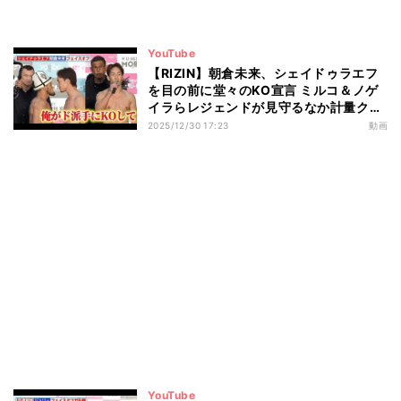
YouTube
【RIZIN】朝倉未来、シェイドゥラエフ
を目の前に堂々のKO宣言 ミルコ＆ノゲ
イラらレジェンドが見守るなか計量クリ
ア『Yogibo presents RIZIN師走の超強
2025/12/30 17:23
動画
者祭り』公開計量
YouTube