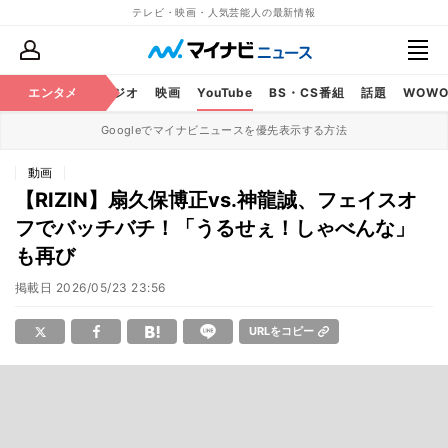
テレビ・映画・人気芸能人の最新情報
芸能
エンタメ
テレビ
ラジオ
映画
YouTube
BS・CS番組
話題
WOW
Googleでマイナビニュースを優先表示する方法
動画
【RIZIN】扇久保博正vs.神龍誠、フェイスオ
フでバッチバチ！「うるせぇ！しゃべんな」
も再び
掲載日
2026/05/23 23:56
URLをコピー