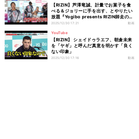
【RIZIN】芦澤竜誠、計量でお菓子を食
べる＆ジョリーに手を出す、とやりたい
放題『Yogibo presents RIZIN師走の超
強者祭り』公開計量
2025/12/30 17:21
動画
YouTube
【RIZIN】 シェイドゥラエフ、朝倉未来
を「ヤギ」と呼んだ真意を明かす「良く
ない印象」
2025/12/30 17:16
動画