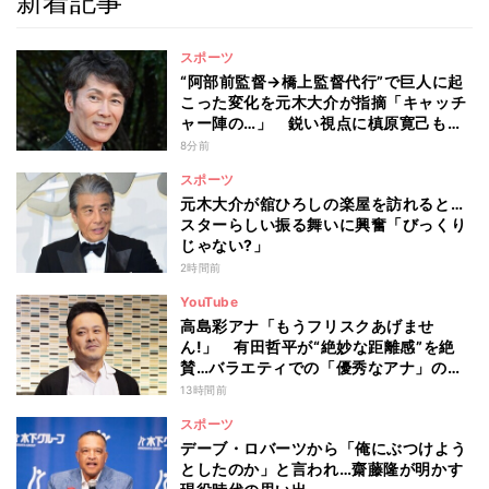
新着記事
スポーツ
“阿部前監督→橋上監督代行”で巨人に起
こった変化を元木大介が指摘「キャッチ
ャー陣の…」 鋭い視点に槙原寛己も感
心「やっぱりクセ者だな」
8分前
スポーツ
元木大介が舘ひろしの楽屋を訪れると…
スターらしい振る舞いに興奮「びっくり
じゃない?」
2時間前
YouTube
高島彩アナ「もうフリスクあげませ
ん!」 有田哲平が“絶妙な距離感”を絶
賛…バラエティでの「優秀なアナ」の条
件とは
13時間前
スポーツ
デーブ・ロバーツから「俺にぶつけよう
としたのか」と言われ…齋藤隆が明かす