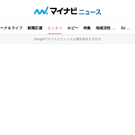
ワーク＆ライフ
就職応援
エンタメ
ホビー
特集
地域活性
IIJ
Googleでマイナビニュースを優先表示する方法