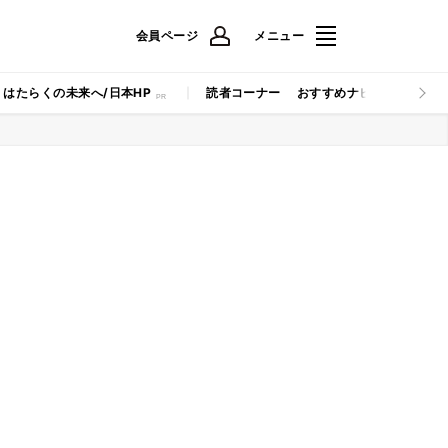
会員ページ
メニュー
はたらくの未来へ/日本HP
読者コーナー
おすすめナビ
マイナビB