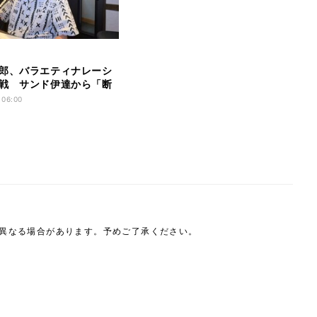
郎、バラエティナレーシ
戦 サンド伊達から「断
くださいね」
 06:00
は異なる場合があります。予めご了承ください。