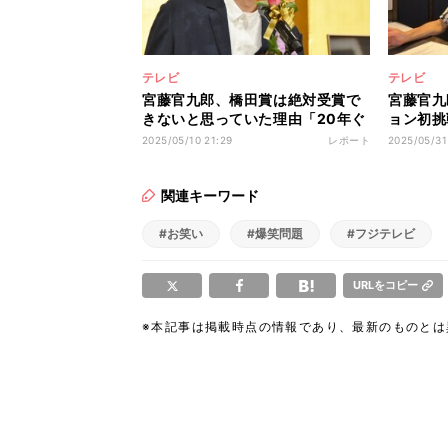
テレビ
テレビ
宮藤官九郎、橋田賞は絶対受賞で
宮藤官九
きないと思っていた理由「20年ぐ
ョン初挑
らい前に…」
らないで
2025/05/10 21:29
レポート
2025/05/31
関連キーワード
#お笑い
#爆笑問題
#フジテレビ
URLをコピー
※本記事は掲載時点の情報であり、最新のものと