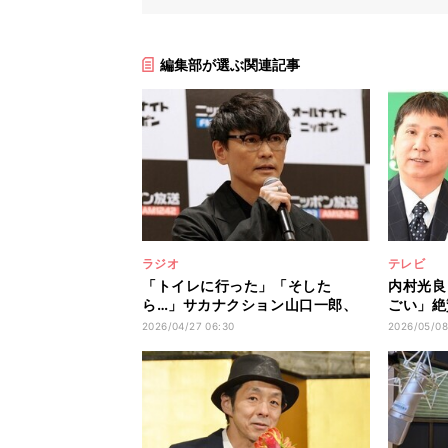
編集部が選ぶ関連記事
ラジオ
テレビ
「トイレに行った」「そした
内村光良
ら…」サカナクション山口一郎、
ごい」絶
爆笑問題・太田光との10年以上前
活動にも
2026/04/27 06:30
2026/05/08
の初対面を回顧