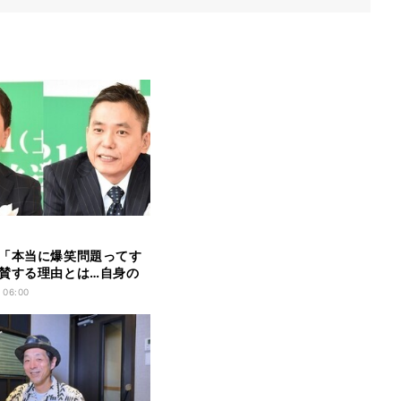
「本当に爆笑問題ってす
賛する理由とは…自身の
刺激「続けなきゃな」
 06:00