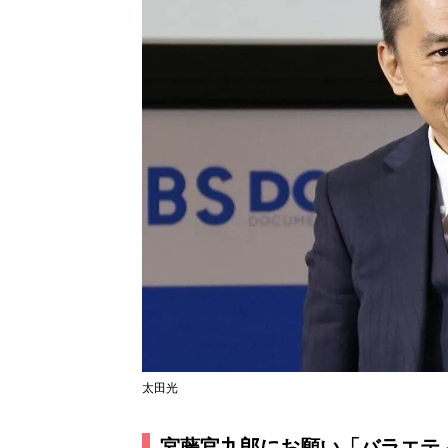
太田光
宮藤官九郎にお願い「バラエテ