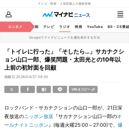
テレビ・映画・人気芸能人の最新情報
エンタメ
芸能
テレビ
ラジオ
映画
YouTube
BS・CS番
Googleでマイナビニュースを優先表示する方法
「トイレに行った」「そしたら…」サカナクシ
ョン山口一郎、爆笑問題・太田光との10年以
上前の初対面を回顧
掲載日
2026/04/27 06:30
URLをコピー
ロックバンド・サカナクションの山口一郎が、21日深
夜放送の
ニッポン放送
『サカナクション山口一郎の
オ
ールナイトニッポン
』(毎週火曜25:00～27:00)で、
爆