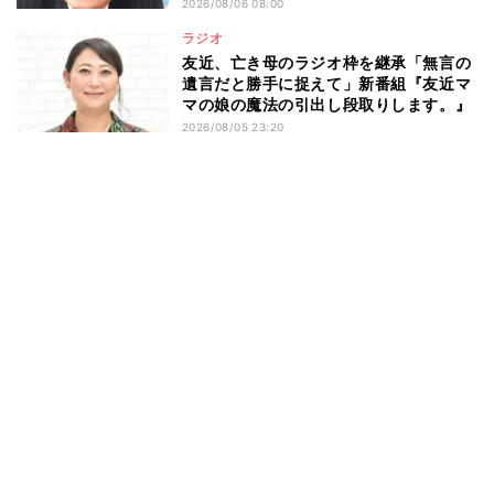
な」
2026/08/06 08:00
ラジオ
友近、亡き母のラジオ枠を継承「無言の
遺言だと勝手に捉えて」新番組『友近マ
マの娘の魔法の引出し段取りします。』
2026/08/05 23:20