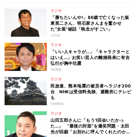
ラジオ
「勝ちたいんや!」86歳で亡くなった板
東英二さん、明石家さんまを驚かせ
た“女装”秘話「執念がすごい」
12分前
ラジオ
「いい人キャラが…」「キャラクターと
はいえ…」お笑い芸人の離婚発表に有吉
弘行が胸中吐露
1時間前
ラジオ
民放連、熊本地震の被災者へラジオ200
台 NHKは受信料免除、避難所にテレビ
も
16時間前
ラジオ
山田五郎さんに「もう1回会いたかっ
た…」 “最後の対面”を爆笑問題・太田
光が回顧「お別れに呼んでくれたのか