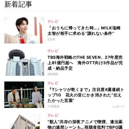
新着記事
テレビ
「おうちに帰ってきた時…」M!LK塩崎
太智が相手に求める“譲れない条件”
2分前
テレビ
TBS海外戦略のTHE SEVEN、27年度売
上81億円超へ 海外OTT向け3作品が完
成・納品予定
2時間前
テレビ
『Tシャツが乾くまで』注目度4週連続ト
ップ10 花火の音にかき消された“伝え
たかった言葉”
11時間前
レポート
テレビ
“獣人”共存の深夜アニメで喫煙、違法薬
物の連想シーンも…視聴者批判でBPO議