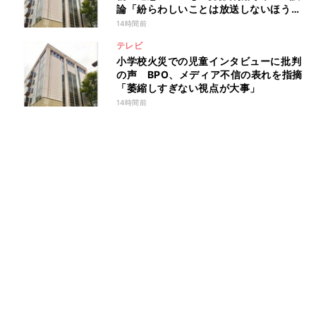
論「紛らわしいことは放送しないほう
が」
14時間前
テレビ
小学校火災での児童インタビューに批判
の声 BPO、メディア不信の表れを指摘
「萎縮しすぎない視点が大事」
14時間前