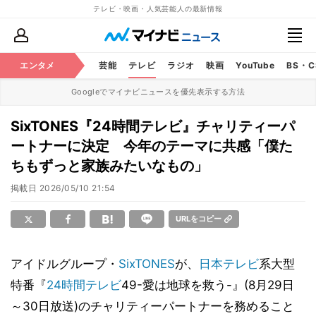
テレビ・映画・人気芸能人の最新情報
エンタメ
芸能
テレビ
ラジオ
映画
YouTube
BS・
Googleでマイナビニュースを優先表示する方法
SixTONES『24時間テレビ』チャリティーパ
ートナーに決定 今年のテーマに共感「僕た
ちもずっと家族みたいなもの」
掲載日
2026/05/10 21:54
URLをコピー
アイドルグループ・
SixTONES
が、
日本テレビ
系大型
特番『
24時間テレビ
49-愛は地球を救う-』(8月29日
～30日放送)のチャリティーパートナーを務めること