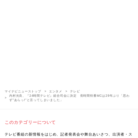
マイナビニューストップ
エンタメ
テレビ
内村光良、『24時間テレビ』総合司会に決定 長時間特番MCは29年ぶり「思わ
ず“あらっ!”と言ってしまいました」
このカテゴリーについて
テレビ番組の新情報をはじめ、記者発表会や舞台あいさつ、出演者・ス