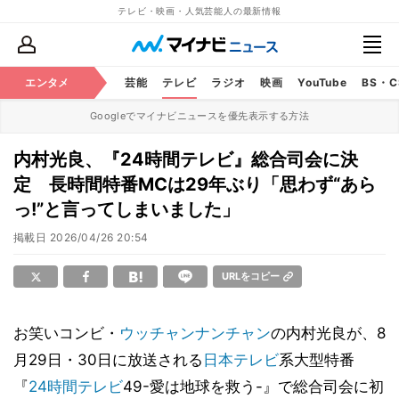
テレビ・映画・人気芸能人の最新情報
エンタメ
芸能
テレビ
ラジオ
映画
YouTube
BS・
Googleでマイナビニュースを優先表示する方法
内村光良、『24時間テレビ』総合司会に決
定 長時間特番MCは29年ぶり「思わず“あら
っ!”と言ってしまいました」
掲載日
2026/04/26 20:54
URLをコピー
お笑いコンビ・
ウッチャンナンチャン
の内村光良が、8
月29日・30日に放送される
日本テレビ
系大型特番
『
24時間テレビ
49-愛は地球を救う-』で総合司会に初