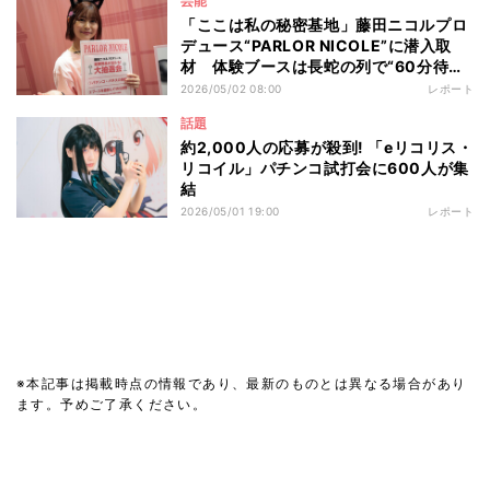
芸能
「ここは私の秘密基地」藤田ニコルプロ
デュース“PARLOR NICOLE”に潜入取
材 体験ブースは長蛇の列で“60分待
ち”も
2026/05/02 08:00
レポート
話題
約2,000人の応募が殺到! 「eリコリス・
リコイル」パチンコ試打会に600人が集
結
2026/05/01 19:00
レポート
※本記事は掲載時点の情報であり、最新のものとは異なる場合があり
ます。予めご了承ください。