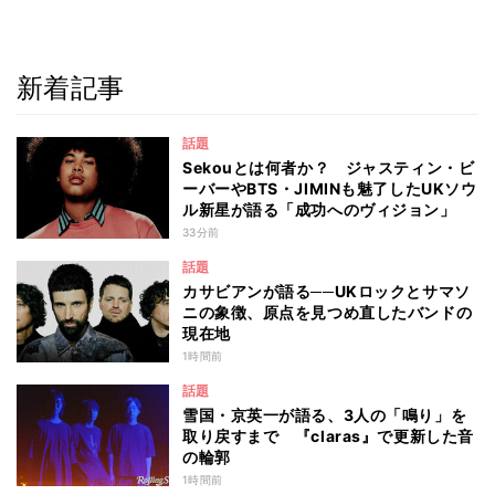
新着記事
話題
Sekouとは何者か？ ジャスティン・ビ
ーバーやBTS・JIMINも魅了したUKソウ
ル新星が語る「成功へのヴィジョン」
33分前
話題
カサビアンが語る──UKロックとサマソ
ニの象徴、原点を見つめ直したバンドの
現在地
1時間前
話題
雪国・京英一が語る、3人の「鳴り」を
取り戻すまで 『claras』で更新した音
の輪郭
1時間前