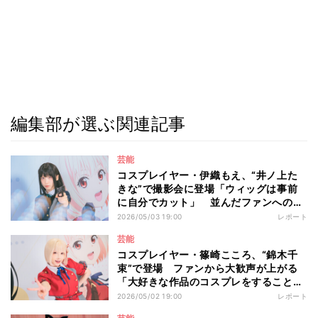
編集部が選ぶ関連記事
芸能
コスプレイヤー・伊織もえ、“井ノ上た
きな”で撮影会に登場「ウィッグは事前
に自分でカット」 並んだファンへの神
対応も
2026/05/03 19:00
レポート
芸能
コスプレイヤー・篠崎こころ、“錦木千
束”で登場 ファンから大歓声が上がる
「大好きな作品のコスプレをすることが
できて、とても嬉しかった」
2026/05/02 19:00
レポート