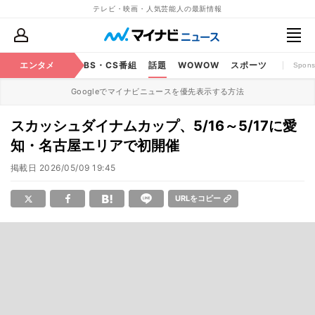
テレビ・映画・人気芸能人の最新情報
映画
エンタメ
YouTube
BS・CS番組
話題
WOWOW
スポーツ
Spons
Googleでマイナビニュースを優先表示する方法
スカッシュダイナムカップ、5/16～5/17に愛
知・名古屋エリアで初開催
掲載日
2026/05/09 19:45
URLをコピー