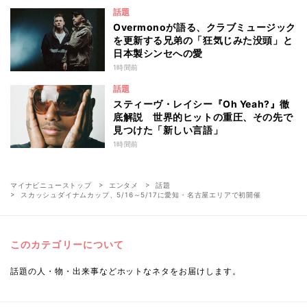
話題
Overmonoが語る、クラブミュージック
を更新する兄弟の「狂気じみた没頭」と
日本製シンセへの愛
1時間前
話題
スティーヴ・レイシー『Oh Yeah?』徹
底解説 世界的ヒットの重圧、その先で
見つけた「新しい言語」
1時間前
マイナビニューストップ
エンタメ
話題
スカッシュダイナムカップ、5/16～5/17に愛知・名古屋エリアで初開催
このカテゴリーについて
話題の人・物・出来事などホットなネタをお届けします。