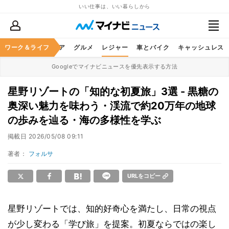
いい仕事は、いい暮らしから
暮らし
ワーク＆ライフ
ヘルスケア
グルメ
レジャー
車とバイク
キャッシュレス
Googleでマイナビニュースを優先表示する方法
星野リゾートの「知的な初夏旅」3選 - 黒糖の
奥深い魅力を味わう・渓流で約20万年の地球
の歩みを辿る・海の多様性を学ぶ
掲載日
2026/05/08 09:11
著者：
フォルサ
URLをコピー
星野リゾートでは、知的好奇心を満たし、日常の視点
が少し変わる「学び旅」を提案。初夏ならではの楽し