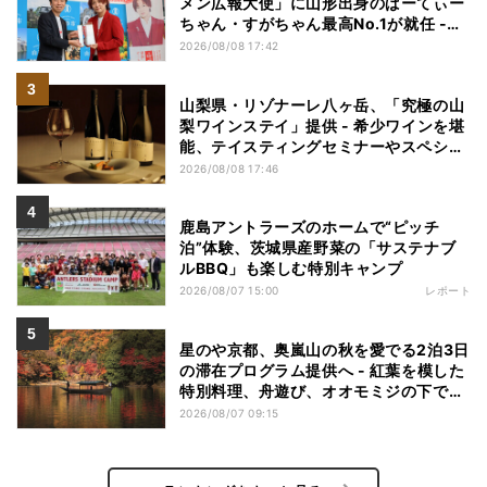
メン広報大使」に山形出身のぱーてぃー
ちゃん・すがちゃん最高No.1が就任 -
「山ラー」の魅力を発信へ
2026/08/08 17:42
山梨県・リゾナーレ八ヶ岳、「究極の山
梨ワインステイ」提供 - 希少ワインを堪
能、テイスティングセミナーやスペシャ
ルディナーも
2026/08/08 17:46
鹿島アントラーズのホームで“ピッチ
泊”体験、茨城県産野菜の「サステナブ
ルBBQ」も楽しむ特別キャンプ
2026/08/07 15:00
レポート
星のや京都、奥嵐山の秋を愛でる2泊3日
の滞在プログラム提供へ - 紅葉を模した
特別料理、舟遊び、オオモミジの下でお
こなう深呼吸など
2026/08/07 09:15