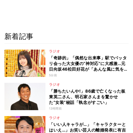
新着記事
ラジオ
「奇跡的」「偶然な出来事」駅でバッタ
リ会った大女優の“神対応”に大感激…元
日向坂46松田好花が「あんな風に気を使
える人になりたい」と感動した“振る舞
5分前
い”とは
ラジオ
「勝ちたいんや!」86歳で亡くなった板
東英二さん、明石家さんまを驚かせ
た“女装”秘話「執念がすごい」
13時間前
ラジオ
「いい人キャラが…」「キャラクターと
はいえ…」お笑い芸人の離婚発表に有吉