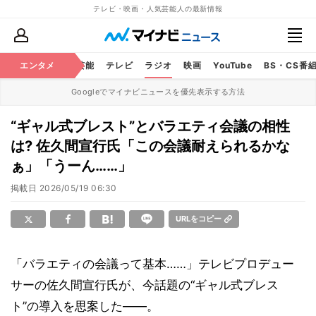
テレビ・映画・人気芸能人の最新情報
エンタメ
芸能
テレビ
ラジオ
映画
YouTube
BS・CS番
Googleでマイナビニュースを優先表示する方法
“ギャル式ブレスト”とバラエティ会議の相性
は? 佐久間宣行氏「この会議耐えられるかな
ぁ」「うーん……」
掲載日
2026/05/19 06:30
URLをコピー
「バラエティの会議って基本……」テレビプロデュー
サーの佐久間宣行氏が、今話題の“ギャル式ブレス
ト”の導入を思案した――。