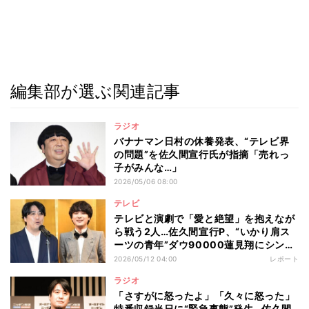
編集部が選ぶ関連記事
ラジオ
バナナマン日村の休養発表、“テレビ界
の問題”を佐久間宣行氏が指摘「売れっ
子がみんな…」
2026/05/06 08:00
テレビ
テレビと演劇で「愛と絶望」を抱えなが
ら戦う2人…佐久間宣行P、“いかり肩ス
ーツの青年”ダウ90000蓮見翔にシンパ
シーとエール
2026/05/12 04:00
レポート
ラジオ
「さすがに怒ったよ」「久々に怒った」
特番収録当日に“緊急事態”発生…佐久間