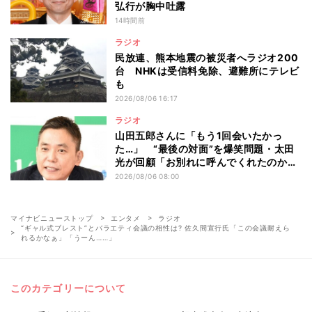
弘行が胸中吐露
14時間前
ラジオ
民放連、熊本地震の被災者へラジオ200
台 NHKは受信料免除、避難所にテレビ
も
2026/08/06 16:17
ラジオ
山田五郎さんに「もう1回会いたかっ
た…」 “最後の対面”を爆笑問題・太田
光が回顧「お別れに呼んでくれたのか
な」
2026/08/06 08:00
マイナビニューストップ
エンタメ
ラジオ
“ギャル式ブレスト”とバラエティ会議の相性は? 佐久間宣行氏「この会議耐えら
れるかなぁ」「うーん……」
このカテゴリーについて