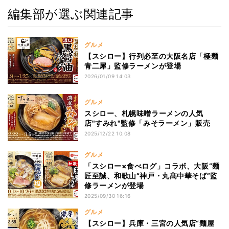
編集部が選ぶ関連記事
グルメ
【スシロー】行列必至の大阪名店「極麺
青二犀」監修ラーメンが登場
2026/01/09 14:03
グルメ
スシロー、札幌味噌ラーメンの人気
店"すみれ"監修「みそラーメン」販売
2025/12/22 10:08
グルメ
「スシロー×食べログ」コラボ、大阪“麺
匠至誠、和歌山“神戸・丸髙中華そば”監
修ラーメンが登場
2025/09/30 16:16
グルメ
【スシロー】兵庫・三宮の人気店“麺屋