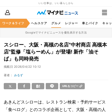
いい仕事は、いい暮らしから
ワーク＆ライフ
マネー
暮らし
ヘルスケア
グルメ
レジャー
車とバイク
キャッ
Googleでマイナビニュースを優先表示する方法
スシロー、大阪・高槻の名店"中村商店 高槻本
店"監修「塩らーめん」が登場! 新作「油そ
ば」も同時発売
掲載日
2026/04/22 10:12
著者：
みるず
URLをコピー
あきんどスシローは、レストラン検索・予約サービス
「食べログ」とのコラボ企画として、大阪・高槻の人