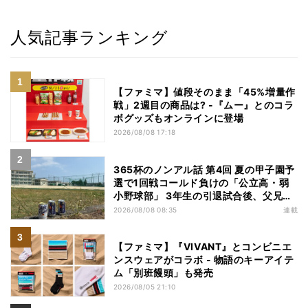
人気記事ランキング
【ファミマ】値段そのまま「45%増量作
戦」2週目の商品は? -『ムー』とのコラ
ボグッズもオンラインに登場
2026/08/08 17:18
365杯のノンアル話 第4回 夏の甲子園予
選で1回戦コールド負けの「公立高・弱
小野球部」 3年生の引退試合後、父兄
が“現場”で取り出したのは……
2026/08/08 08:35
連載
【ファミマ】『VIVANT』とコンビニエ
ンスウェアがコラボ - 物語のキーアイテ
ム「別班饅頭」も発売
2026/08/05 21:10