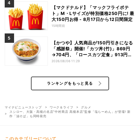
【マクドナルド】「マックフライポテ
ト」M・Lサイズが特別価格250円に! 最
大150円お得 - 8月17日から12日間限定
15時間前
【かつや】人気商品が150円引きになる
「感謝祭」開催!「カツ丼(竹)」869円
→704円、「ロースカツ定食」913円
→748円に - 8日間限定
2026/08/06 11:29
ランキングをもっと見る
マイナビニューストップ
ワーク＆ライフ
グルメ
スシロー、大阪・高槻の名店"中村商店 高槻本店"監修「塩らーめん」が登場! 新
作「油そば」も同時発売
このカテゴリーについて