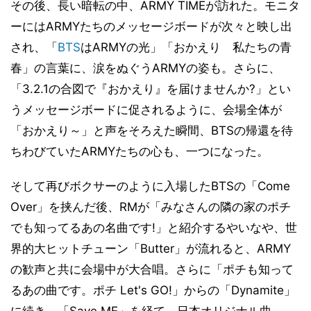
その後、長い暗転の中、ARMY TIMEが訪れた。モニタ
ーにはARMYたちのメッセージボードが次々と映し出
され、「
BTS
はARMYの光」「おかえり 私たちの青
春」の言葉に、涙をぬぐうARMYの姿も。さらに、
「3.2.1の合図で『おかえり』を届けませんか?」とい
うメッセージボードに促されるように、会場全体が
「おかえり～」と声をそろえた瞬間、BTSの帰還を待
ちわびていたARMYたちの心も、一つになった。
そして再びボクサーのように入場したBTSの「Come
Over」を挟んだ後、RMが「みなさんの隣の家のポチ
でも知ってるあの名曲です!」と紹介するやいなや、世
界的大ヒットチューン「Butter」が流れると、ARMY
の歓声と共に会場中が大合唱。さらに「ポチも知って
るあの曲です。ポチ Let's GO!」からの「Dynamite」
に続き、「Save ME」を経て、日本オリジナル曲