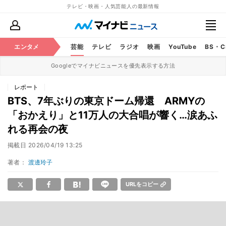
テレビ・映画・人気芸能人の最新情報
エンタメ
芸能
テレビ
ラジオ
映画
YouTube
BS・
Googleでマイナビニュースを優先表示する方法
レポート
BTS、7年ぶりの東京ドーム帰還 ARMYの
「おかえり」と11万人の大合唱が響く…涙あふ
れる再会の夜
掲載日
2026/04/19 13:25
著者：
渡邊玲子
URLをコピー