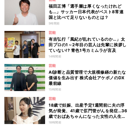
福田正博「選手層は厚くなったけれど
も…」サッカー日本代表がベスト8常連
国と比べて足りないものとは？
5時間前
芸能
有吉弘行「風紀が乱れているのか…」太
田プロの1～2年目の芸人は先輩に挨拶し
ていない!? 青色1号カミムラが言及
14時間前
芸能
AI診断と品質管理で大規模修繕の新たな
価値を生み出す 株式会社アケボノのDX
最前線
15時間前
芸能
18歳で妊娠、出産予定1週間前に夫の浮
気が発覚、41歳で肛門管がんを発症…36
歳でおばあちゃんになった女性の人生に
島田珠代も思わず涙 『愛のハイエナ
18時間前
season6』