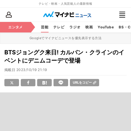
テレビ・映画・人気芸能人の最新情報
エンタメ
芸能
テレビ
ラジオ
映画
YouTube
BS・
Googleでマイナビニュースを優先表示する方法
BTSジョングク来日! カルバン・クラインのイ
ベントにデニムコーデで登場
掲載日
2023/10/19 21:19
URLをコピー