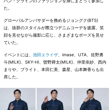
バン・クラインのファッションを身にまとって参加し
た。
グローバルアンバサダーを務めるジョングク(BTS)
は、抜群のスタイルが際立つデニムコーデを披露。笑
顔を見せながら撮影に応じ、さまざまなポーズを見せ
ていた。
イベントには、
池田エライザ
、imase、UTA、佐野勇
斗(M!LK)、SKY-HI、曽野舜太(M!LK)、仲里依紗、西内
まりや、ブライト、本田仁美、森星、山本舞香らも出
席した。