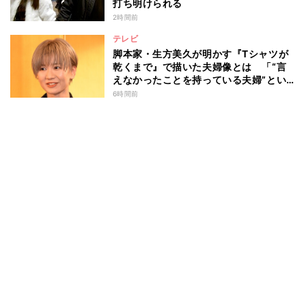
打ち明けられる
2時間前
テレビ
脚本家・生方美久が明かす『Tシャツが
乾くまで』で描いた夫婦像とは 「“言
えなかったことを持っている夫婦”とい
うのは面白いかも」
6時間前