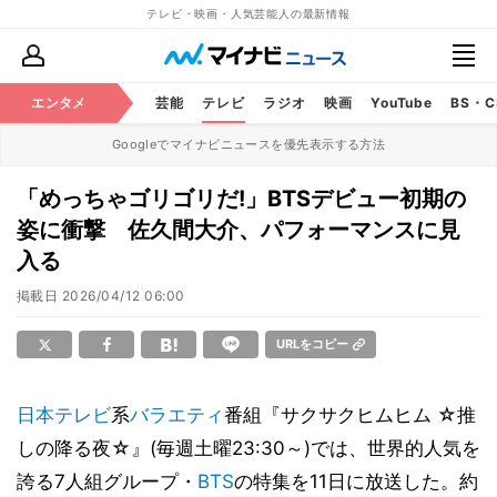
テレビ・映画・人気芸能人の最新情報
エンタメ
芸能
テレビ
ラジオ
映画
YouTube
BS・
Googleでマイナビニュースを優先表示する方法
「めっちゃゴリゴリだ!」BTSデビュー初期の
姿に衝撃 佐久間大介、パフォーマンスに見
入る
掲載日
2026/04/12 06:00
URLをコピー
日本テレビ
系
バラエティ
番組『サクサクヒムヒム ☆推
しの降る夜☆』(毎週土曜23:30～)では、世界的人気を
誇る7人組グループ・
BTS
の特集を11日に放送した。約