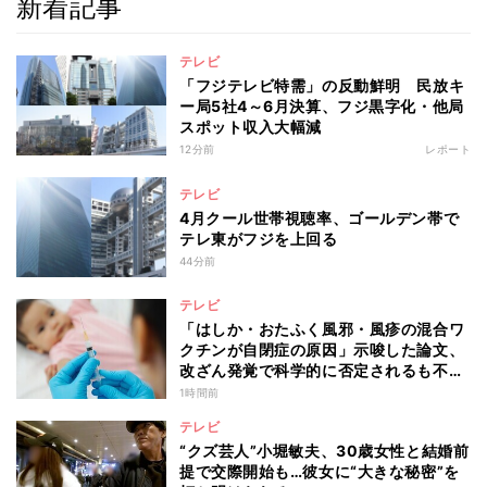
新着記事
テレビ
「フジテレビ特需」の反動鮮明 民放キ
ー局5社4～6月決算、フジ黒字化・他局
スポット収入大幅減
12分前
レポート
テレビ
4月クール世帯視聴率、ゴールデン帯で
テレ東がフジを上回る
44分前
テレビ
「はしか・おたふく風邪・風疹の混合ワ
クチンが自閉症の原因」示唆した論文、
改ざん発覚で科学的に否定されるも不安
消えず…科学者たちの反証はなぜ届かな
1時間前
かったのか
テレビ
“クズ芸人”小堀敏夫、30歳女性と結婚前
提で交際開始も…彼女に“大きな秘密”を