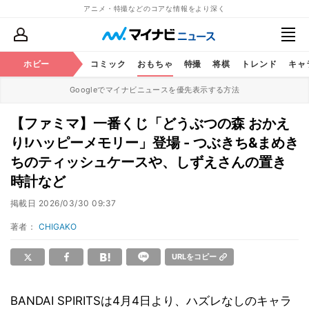
アニメ・特撮などのコアな情報をより深く
アニメ
ホビー
鉄道
コミック
おもちゃ
特撮
将棋
トレンド
キャ
Googleでマイナビニュースを優先表示する方法
【ファミマ】一番くじ「どうぶつの森 おかえ
り!ハッピーメモリー」登場 - つぶきち&まめき
ちのティッシュケースや、しずえさんの置き
時計など
掲載日
2026/03/30 09:37
著者：
CHIGAKO
URLをコピー
BANDAI SPIRITSは4月4日より、ハズレなしのキャラ