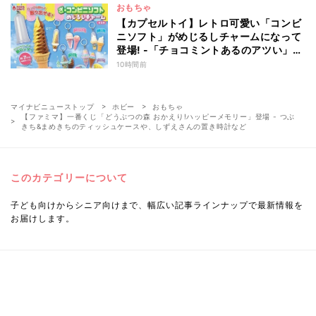
おもちゃ
【カプセルトイ】レトロ可愛い「コンビ
ニソフト」がめじるしチャームになって
登場! -「チョコミントあるのアツい」
「中身出せるのたのしい」と話題
10時間前
マイナビニューストップ
ホビー
おもちゃ
【ファミマ】一番くじ「どうぶつの森 おかえり!ハッピーメモリー」登場 - つぶ
きち&まめきちのティッシュケースや、しずえさんの置き時計など
このカテゴリーについて
子ども向けからシニア向けまで、幅広い記事ラインナップで最新情報を
お届けします。