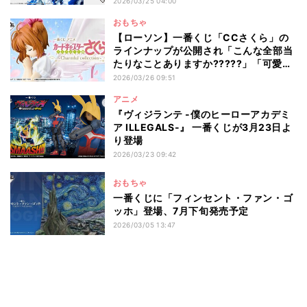
2026/03/25 04:00
おもちゃ
【ローソン】一番くじ「CCさくら」の
ラインナップが公開され「こんな全部当
たりなことありますか?????」「可愛い
を超越している」とXで話題
2026/03/26 09:51
アニメ
『ヴィジランテ -僕のヒーローアカデミ
ア ILLEGALS-』 一番くじが3月23日よ
り登場
2026/03/23 09:42
おもちゃ
一番くじに「フィンセント・ファン・ゴ
ッホ」登場、7月下旬発売予定
2026/03/05 13:47