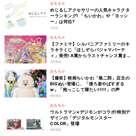
おもちゃ
めじるしアクセサリーの人気キャラクタ
ーランキング! 「ちいかわ」や「ヨッシ
ー」は何位?
1分前
おもちゃ
【ファミマ】シルバニアファミリーのキ
ラキラくじ「ほしぞらパジャマパーテ
ィ」発売! A賞からラストチャンス賞まで
を一覧で紹介
7時間前
おもちゃ
【爆笑】映画ちいかわ「島二郎」店主の
BIGぬい登場に、「後ろ姿やばすぎる
w」「抱っこして寝たい!!!!!」の声
9時間前
おもちゃ
ウルトラマン×デジモンがコラボ!特別デ
ザインの「デジタルモンスター
COLOR」登場
9時間前