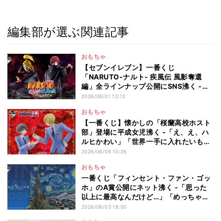
編集部が選ぶ関連記事
おもちゃ
【セブンイレブン】一番くじ
「NARUTO-ナルト- 疾風伝 風影奪還
編」全ラインナップ公開にSNS沸く -
「デイダラかっこよすぎやろ」「ほんと
2026/06/01 12:12
最高です」
おもちゃ
【一番くじ】懐かしの「桜蘭高校ホスト
部」登場に平成女児沸く -「え、え、ハ
ルヒかわい」「世界一手に入れたいもの
ができた」と7.4万いいね
2026/06/08 10:26
おもちゃ
一番くじ「フィンセント・ファン・ゴッ
ホ」のA賞公開にネット沸く -「思った
以上に最高なんだけど…」「めっちゃ美
しい!!!爆買いします!!!!!!!!!」と話題
2026/06/03 18:00