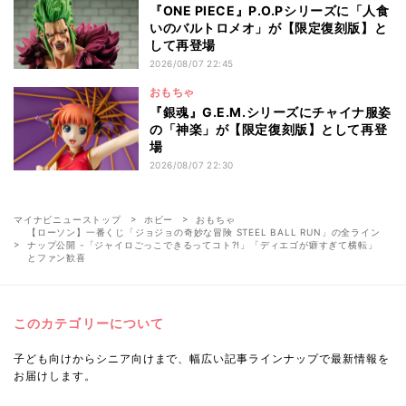
『ONE PIECE』P.O.Pシリーズに「人食
いのバルトロメオ」が【限定復刻版】と
して再登場
2026/08/07 22:45
おもちゃ
『銀魂』G.E.M.シリーズにチャイナ服姿
の「神楽」が【限定復刻版】として再登
場
2026/08/07 22:30
マイナビニューストップ
ホビー
おもちゃ
【ローソン】一番くじ「ジョジョの奇妙な冒険 STEEL BALL RUN」の全ライン
ナップ公開 -「ジャイロごっこできるってコト?!」「ディエゴが癖すぎて横転」
とファン歓喜
このカテゴリーについて
子ども向けからシニア向けまで、幅広い記事ラインナップで最新情報を
お届けします。