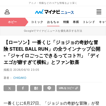
アニメ・特撮などのコアな情報をより深く
アニメ
ホビー
鉄道
コミック
おもちゃ
特撮
将棋
トレンド
キャ
Googleでマイナビニュースを優先表示する方法
【ローソン】一番くじ「ジョジョの奇妙な冒
険 STEEL BALL RUN」の全ラインナップ公開
-「ジャイロごっこできるってコト?!」「ディ
エゴが癖すぎて横転」とファン歓喜
掲載日
2026/06/10 23:05
著者：
CHIGAKO
URLをコピー
一番くじに6月27日、「ジョジョの奇妙な冒険」が登