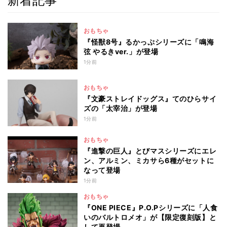
新着記事
おもちゃ
『怪獣8号』るかっぷシリーズに「鳴海
弦 やるきver.」が登場
1分前
おもちゃ
『文豪ストレイドッグス』てのひらサイ
ズの「太宰治」が登場
1分前
おもちゃ
『進撃の巨人』とびマスシリーズにエレ
ン、アルミン、ミカサら6種がセットに
なって登場
1分前
おもちゃ
『ONE PIECE』P.O.Pシリーズに「人食
いのバルトロメオ」が【限定復刻版】と
して再登場