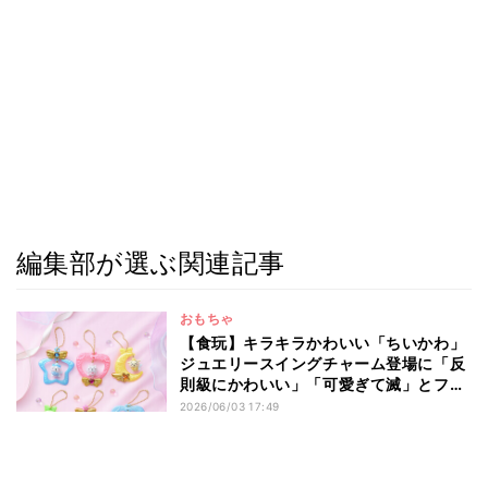
編集部が選ぶ関連記事
おもちゃ
【食玩】キラキラかわいい「ちいかわ」
ジュエリースイングチャーム登場に「反
則級にかわいい」「可愛ぎて滅」とファ
ン悶絶
2026/06/03 17:49