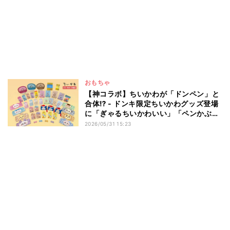
おもちゃ
【神コラボ】ちいかわが「ドンペン」と
合体⁉ - ドンキ限定ちいかわグッズ登場
に「ぎゃるちいかわいい」「ペンかぶっ
てるのかわいい」とネット沸く
2026/05/31 15:23