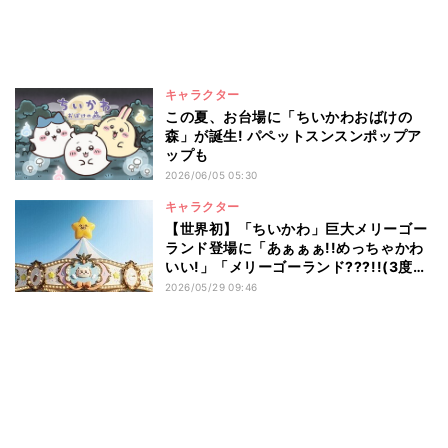
キャラクター
この夏、お台場に「ちいかわおばけの
森」が誕生! パペットスンスンポップア
ップも
2026/06/05 05:30
キャラクター
【世界初】「ちいかわ」巨大メリーゴー
ランド登場に「あぁぁぁ!!めっちゃかわ
いい!」「メリーゴーランド???!!(3度
見)」とファン歓喜 - 香港でちいかわ大
2026/05/29 09:46
型特別展「CHIIKAWA ARTIVERSE」開
催