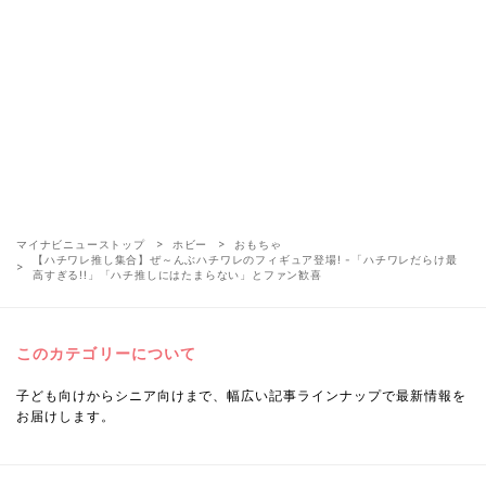
マイナビニューストップ
ホビー
おもちゃ
【ハチワレ推し集合】ぜ～んぶハチワレのフィギュア登場! -「ハチワレだらけ最
高すぎる!!」「ハチ推しにはたまらない」とファン歓喜
このカテゴリーについて
子ども向けからシニア向けまで、幅広い記事ラインナップで最新情報を
お届けします。