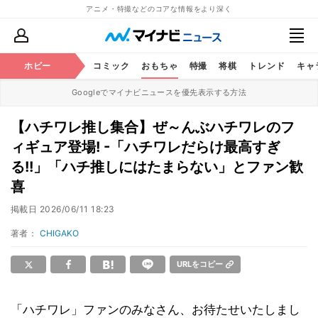
アニメ・特撮などのコアな情報をより深く
アニメ
ホビー
鉄道
コミック
おもちゃ
特撮
将棋
トレンド
キャ
Googleでマイナビニュースを優先表示する方法
【ハチワレ推し集合】ぜ～んぶハチワレのフ
ィギュア登場! -「ハチワレだらけ最高すぎ
る!!」「ハチ推しにはたまらない」とファン歓
喜
掲載日
2026/06/11 18:23
著者：
CHIGAKO
URLをコピー
「ハチワレ」ファンのみなさん、お待たせいたしまし