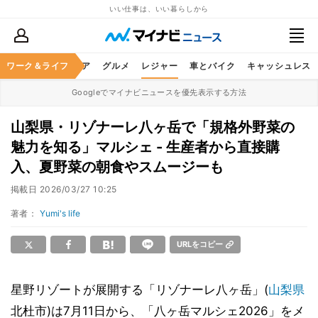
いい仕事は、いい暮らしから
暮らし
ワーク＆ライフ
ヘルスケア
グルメ
レジャー
車とバイク
キャッシュレス
Googleでマイナビニュースを優先表示する方法
山梨県・リゾナーレ八ヶ岳で「規格外野菜の
魅力を知る」マルシェ - 生産者から直接購
入、夏野菜の朝食やスムージーも
掲載日
2026/03/27 10:25
著者：
Yumi's life
URLをコピー
星野リゾートが展開する「リゾナーレ八ヶ岳」(
山梨県
北杜市)は7月11日から、「八ヶ岳マルシェ2026」をメ