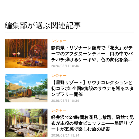
編集部が選ぶ関連記事
レジャー
静岡県・リゾナーレ熱海で「花火」がテ
ーマのアフタヌーンティー - 口の中でパ
チパチ弾けるケーキや、色の変化を楽し
むモクテルなど
2026/03/11 10:46
レジャー
【星野リゾート】サウナコレクションと
初コラボ! 全国9施設のサウナを巡るスタ
ンプラリー開催
2026/03/11 10:34
レジャー
軽井沢で24時間お花見し放題、函館で昆
布が主役の朝食ビュッフェ——星野リゾ
ートが五感で楽しむ旅の提案
2026/03/21 15:24