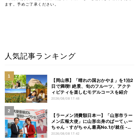
ます。予めご了承ください。
人気記事ランキング
【岡山県】「晴れの国おかやま」を1泊2
日で満喫! 絶景、旬のフルーツ、アクテ
ィビティを楽しむモデルコースを紹介
2026/08/08 17:48
【ラーメン消費額日本一】「山形市ラー
メン広報大使」に山形出身のぱーてぃー
ちゃん・すがちゃん最高No.1が就任 -
「山ラー」の魅力を発信へ
2026/08/08 17:42