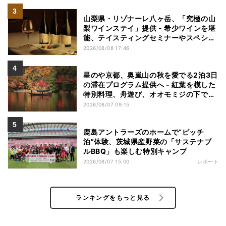
山梨県・リゾナーレ八ヶ岳、「究極の山
梨ワインステイ」提供 - 希少ワインを堪
能、テイスティングセミナーやスペシャ
ルディナーも
2026/08/08 17:46
星のや京都、奥嵐山の秋を愛でる2泊3日
の滞在プログラム提供へ - 紅葉を模した
特別料理、舟遊び、オオモミジの下でお
こなう深呼吸など
2026/08/07 09:15
鹿島アントラーズのホームで“ピッチ
泊”体験、茨城県産野菜の「サステナブ
ルBBQ」も楽しむ特別キャンプ
2026/08/07 15:00
レポート
ランキングをもっと見る