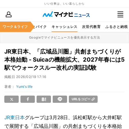
いい仕事は、いい暮らしから
ルメ
ワーク＆ライフ
レジャー
車とバイク
キャッシュレス
次世代教育
ふるさと納税
Googleでマイナビニュースを優先表示する方法
JR東日本、「広域品川圏」共創まちづくりが
本格始動 - Suicaの機能拡大、2027年春には5
駅でウォークスルー改札の実証試験
掲載日
2026/02/19 17:16
著者：
Yumi's life
URLをコピー
JR東日本
グループは3月28日、浜松町駅から大井町駅
で展開する「広域品川圏」の共創まちづくりを本格始