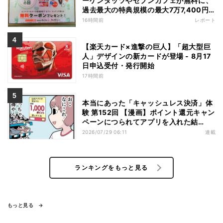
ーゲンダッツやセブンカフェが無料に、
過去最大の特典規模の最大7万7,400円
相当がもらえるキャンペーンも - 夏休み
16時間前
レポート
の"酷暑出費"を応援
【楽天カード×進撃の巨人】「超大型巨
人」デザインの新カードが登場 - 8月17
日申込受付・発行開始
17時間前
本当にあった「キャッシュレス決済」体
験 第152回 【漫画】ポイント還元キャン
ペーンにつられてアプリを入れた結
果……お得を逃したまさかの理由
2026/07/29 06:11
連載
ランキングをもっと見る
もっと見る