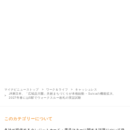
マイナビニューストップ
ワーク＆ライフ
キャッシュレス
JR東日本、「広域品川圏」共創まちづくりが本格始動 - Suicaの機能拡大、
2027年春には5駅でウォークスルー改札の実証試験
このカテゴリーについて
各社が提供するクレジットカード・電子マネーに関する話題について扱