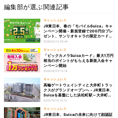
編集部が選ぶ関連記事
キャッシュレス
JR東日本、春の「モバイルSuica」キャ
ンペーン開催 - 新規登録で200円分プレ
ゼント、サンリオキャラの限定カードフ
ェイスなど
2026/02/13 09:44
キャッシュレス
「ビックカメラSuicaカード」最大1万円
相当のポイントがもらえる新規入会キャ
ンペーン開始
2026/02/03 15:19
キャッシュレス
高輪ゲートウェイシティと大井町トラッ
クスがグランドオープンへ - JR東日本、
Suicaを基盤にした浜松町駅～大井町駅
間「広域品川圏」の共創まちづくりが本
2025/10/15 10:13
格始動
キャッシュレス
JR東日本、Suicaの未来に向けて顔認証