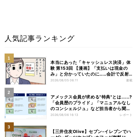
人気記事ランキング
本当にあった「キャッシュレス決済」体
験 第153回 【漫画】「支払いは現金の
み」と分かっていたのに……会計で反射
的に出してしまったものは
2026/08/05 06:11
連載
アメックス会員が求める"特典"とは......?
「会員歴のプライド」「マニュアルなし
のコンシェルジュ」など担当者から聞い
た"裏話"も
2026/08/06 16:13
レポート
【三井住友Olive】セブン-イレブンでハ