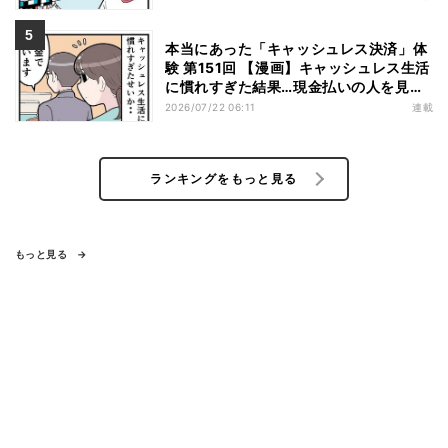
本当にあった「キャッシュレス決済」体
験 第151回 【漫画】キャッシュレス生活
に慣れすぎた結果…現金払いの人を見る
と「理由」を推理してしまう
2026/07/22 06:11
連載
ランキングをもっと見る
もっと見る