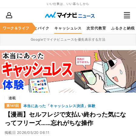
いい仕事は、いい暮らしから
ルメ
ワーク＆ライフ
レジャー
車とバイク
キャッシュレス
次世代教育
ふるさと納税
Googleでマイナビニュースを優先表示する方法
連載
本当にあった「キャッシュレス決済」体験
第141回
【漫画】セルフレジで支払い終わった気にな
ってフリーズ……忘れがちな操作
掲載日
2026/05/20 06:11