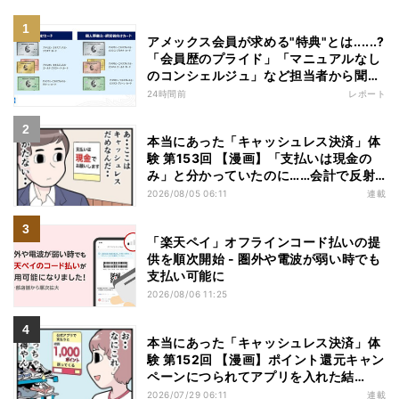
アメックス会員が求める"特典"とは......?
「会員歴のプライド」「マニュアルなし
のコンシェルジュ」など担当者から聞い
た"裏話"も
24時間前
レポート
本当にあった「キャッシュレス決済」体
験 第153回 【漫画】「支払いは現金の
み」と分かっていたのに……会計で反射
的に出してしまったものは
2026/08/05 06:11
連載
「楽天ペイ」オフラインコード払いの提
供を順次開始 - 圏外や電波が弱い時でも
支払い可能に
2026/08/06 11:25
本当にあった「キャッシュレス決済」体
験 第152回 【漫画】ポイント還元キャン
ペーンにつられてアプリを入れた結
果……お得を逃したまさかの理由
2026/07/29 06:11
連載