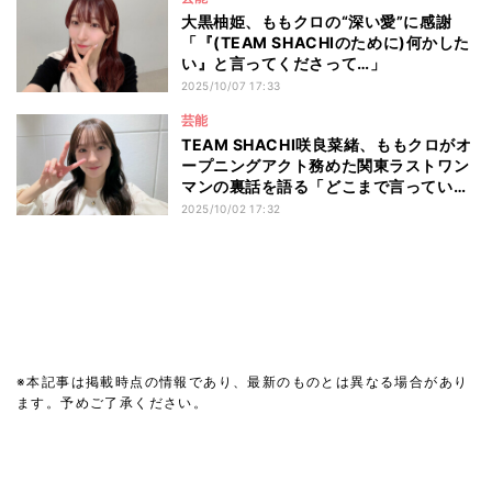
大黒柚姫、ももクロの“深い愛”に感謝
「『(TEAM SHACHIのために)何かした
い』と言ってくださって…」
2025/10/07 17:33
芸能
TEAM SHACHI咲良菜緒、ももクロがオ
ープニングアクト務めた関東ラストワン
マンの裏話を語る「どこまで言っていい
のか分からないけど……」
2025/10/02 17:32
※本記事は掲載時点の情報であり、最新のものとは異なる場合があり
ます。予めご了承ください。