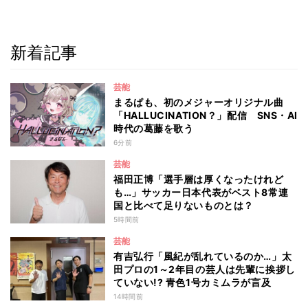
新着記事
芸能
まるぱも、初のメジャーオリジナル曲
「HALLUCINATION？」配信 SNS・AI
時代の葛藤を歌う
6分前
芸能
福田正博「選手層は厚くなったけれど
も…」サッカー日本代表がベスト8常連
国と比べて足りないものとは？
5時間前
芸能
有吉弘行「風紀が乱れているのか…」太
田プロの1～2年目の芸人は先輩に挨拶し
ていない!? 青色1号カミムラが言及
14時間前