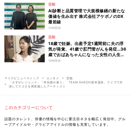
芸能
AI診断と品質管理で大規模修繕の新たな
価値を生み出す 株式会社アケボノのDX
最前線
15時間前
芸能
18歳で妊娠、出産予定1週間前に夫の浮
気が発覚、41歳で肛門管がんを発症…36
歳でおばあちゃんになった女性の人生に
島田珠代も思わず涙 『愛のハイエナ
18時間前
season6』
マイナビニューストップ
エンタメ
芸能
「さすがレジェンド」「存在感が違う」 TEAM SHACHI坂本遥奈、ライブで共
演してスゴさを再実感したアーティスト
このカテゴリーについて
話題のタレント、俳優の情報を中心に要注目ネタを幅広く発信中。グル
ープアイドルや・グラビアアイドルの情報も充実しています。