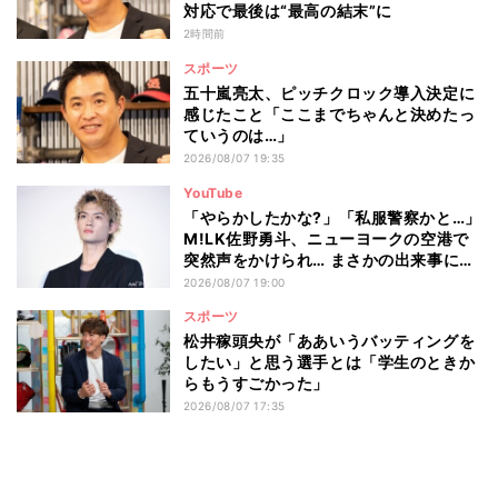
対応で最後は“最高の結末”に
2時間前
スポーツ
五十嵐亮太、ピッチクロック導入決定に
感じたこと「ここまでちゃんと決めたっ
ていうのは…」
2026/08/07 19:35
YouTube
「やらかしたかな?」「私服警察かと…」
M!LK佐野勇斗、ニューヨークの空港で
突然声をかけられ… まさかの出来事に驚
き
2026/08/07 19:00
スポーツ
松井稼頭央が「ああいうバッティングを
したい」と思う選手とは「学生のときか
らもうすごかった」
2026/08/07 17:35