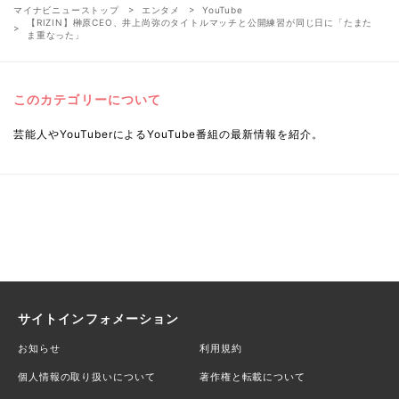
マイナビニューストップ
エンタメ
YouTube
【RIZIN】榊原CEO、井上尚弥のタイトルマッチと公開練習が同じ日に「たまた
ま重なった」
このカテゴリーについて
芸能人やYouTuberによるYouTube番組の最新情報を紹介。
サイトインフォメーション
お知らせ
利用規約
個人情報の取り扱いについて
著作権と転載について