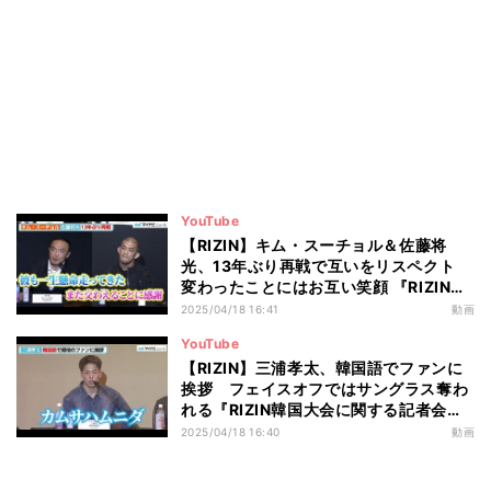
YouTube
【RIZIN】キム・スーチョル＆佐藤将
光、13年ぶり再戦で互いをリスペクト
変わったことにはお互い笑顔 『RIZIN韓
国大会に関する記者会見』
2025/04/18 16:41
動画
YouTube
【RIZIN】三浦孝太、韓国語でファンに
挨拶 フェイスオフではサングラス奪わ
れる『RIZIN韓国大会に関する記者会
見』
2025/04/18 16:40
動画