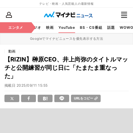
テレビ・映画・人気芸能人の最新情報
芸能
エンタメ
テレビ
ラジオ
映画
YouTube
BS・CS番組
話題
WOW
Googleでマイナビニュースを優先表示する方法
動画
【RIZIN】榊原CEO、井上尚弥のタイトルマッ
チと公開練習が同じ日に「たまたま重なっ
た」
掲載日
2025/09/11 15:55
URLをコピー