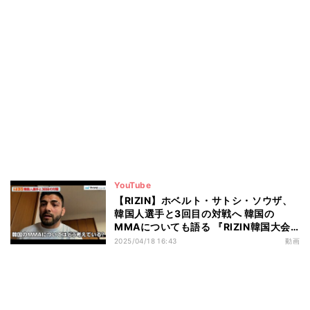
YouTube
【RIZIN】ホベルト・サトシ・ソウザ、
韓国人選手と3回目の対戦へ 韓国の
MMAについても語る 『RIZIN韓国大会
に関する記者会見』
2025/04/18 16:43
動画