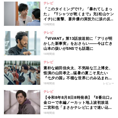
テレビ
「このタイミングで!?」「暴れてしまっ
た」 『Tシャツが乾くまで』充(松山ケン
イチ)に衝撃、蒼井優の演技力に涙の反
響も
13時間前
テレビ
『VIVANT』第13話放送前に「アリが明
かした新事実」をおさらい――今は亡き
山本の扱いがSNSでも話題に
14時間前
テレビ
素朴な細田佳央太、不気味な三上博史、
怪演の山田孝之…猛暑の夏こそ見たい
『七夕の国』不穏な世界にのみ込まれる
超常ミステリー
18時間前
レビュー
テレビ
【令和8年8月8日8時発表】『8番出口』
金ローで本編ノーカット地上波初放送
二宮和也「まさかテレビにまで迷い込ん
でしまうとは」
18時間前