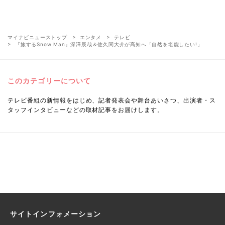
マイナビニューストップ
エンタメ
テレビ
『旅するSnow Man』深澤辰哉＆佐久間大介が高知へ「自然を堪能したい!」
このカテゴリーについて
テレビ番組の新情報をはじめ、記者発表会や舞台あいさつ、出演者・ス
タッフインタビューなどの取材記事をお届けします。
サイトインフォメーション