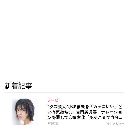
新着記事
テレビ
“クズ芸人”小堀敏夫を「カッコいい」と
いう気持ちに…吉田美月喜、ナレーショ
ンを通して印象変化「あそこまで自分に
正直に生きられる人は、なかなかいな
8時間前
インタビュー
い」