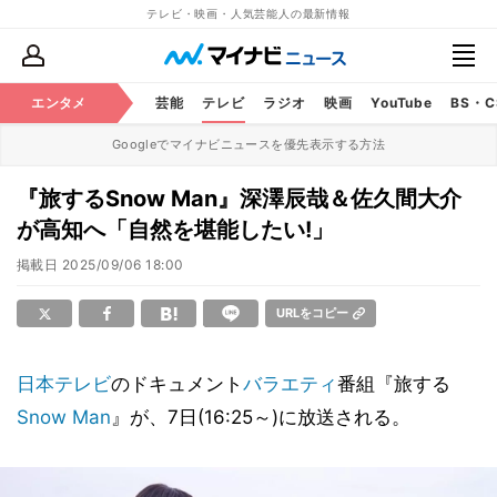
テレビ・映画・人気芸能人の最新情報
エンタメ
芸能
テレビ
ラジオ
映画
YouTube
BS・
Googleでマイナビニュースを優先表示する方法
『旅するSnow Man』深澤辰哉＆佐久間大介
が高知へ「自然を堪能したい!」
掲載日
2025/09/06 18:00
URLをコピー
日本テレビ
のドキュメント
バラエティ
番組『旅する
Snow Man
』が、7日(16:25～)に放送される。