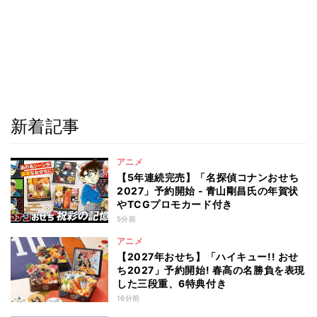
新着記事
アニメ
【5年連続完売】「名探偵コナンおせち
2027」予約開始 - 青山剛昌氏の年賀状
やTCGプロモカード付き
5分前
アニメ
【2027年おせち】「ハイキュー!! おせ
ち2027」予約開始! 春高の名勝負を表現
した三段重、6特典付き
16分前