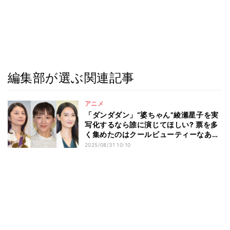
編集部が選ぶ関連記事
アニメ
「ダンダダン」“婆ちゃん”綾瀬星子を実
写化するなら誰に演じてほしい? 票を多
く集めたのはクールビューティーなあの
女優
2025/08/31 10:10