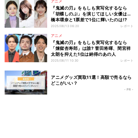
アニメ
『鬼滅の刃』をもしも実写化するなら
「胡蝶しのぶ」を演じてほしい女優は…
橋本環奈と1票差で1位に輝いたのは!?
2025/08/13 06:20
レポート
アニメ
『鬼滅の刃』をもしも実写化するなら
「煉獄杏寿郎」は誰? 菅田将暉、間宮祥
太朗を抑えた1位は納得のあの人
2025/08/11 10:30
レポート
アニメグッズ買取11選！高額で売るなら
どこがいい？
- PR -