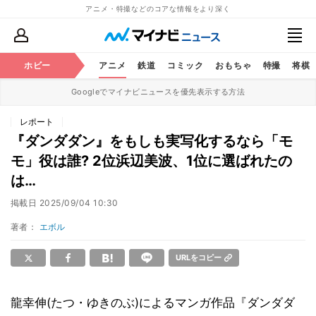
アニメ・特撮などのコアな情報をより深く
ホビー
アニメ
鉄道
コミック
おもちゃ
特撮
将棋
Googleでマイナビニュースを優先表示する方法
レポート
『ダンダダン』をもしも実写化するなら「モ
モ」役は誰? 2位浜辺美波、1位に選ばれたの
は…
掲載日
2025/09/04 10:30
著者：
エボル
URLをコピー
龍幸伸(たつ・ゆきのぶ)によるマンガ作品『ダンダダ