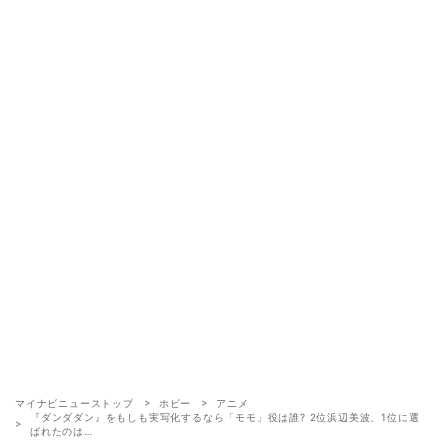
マイナビニューストップ
ホビー
アニメ
『ダンダダン』をもしも実写化するなら「モモ」役は誰? 2位浜辺美波、1位に選
ばれたのは…