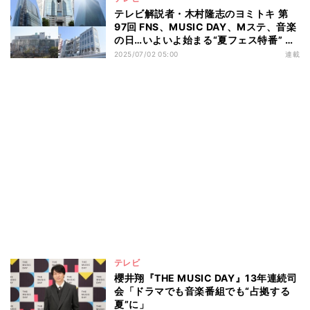
テレビ解説者・木村隆志のヨミトキ 第
97回 FNS、MUSIC DAY、Mステ、音楽
の日…いよいよ始まる“夏フェス特番” 各
局の特色と難しさとは
2025/07/02 05:00
連載
テレビ
櫻井翔『THE MUSIC DAY』13年連続司
会「ドラマでも音楽番組でも“占拠する
夏”に」