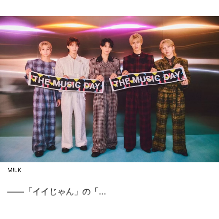
M!LK
――「イイじゃん」の「...