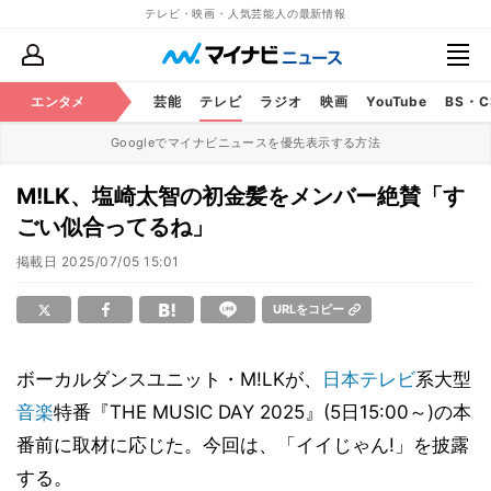
テレビ・映画・人気芸能人の最新情報
エンタメ
芸能
テレビ
ラジオ
映画
YouTube
BS・
Googleでマイナビニュースを優先表示する方法
M!LK、塩崎太智の初金髪をメンバー絶賛「す
ごい似合ってるね」
掲載日
2025/07/05 15:01
URLをコピー
ボーカルダンスユニット・M!LKが、
日本テレビ
系大型
音楽
特番『THE MUSIC DAY 2025』(5日15:00～)の本
番前に取材に応じた。今回は、「イイじゃん!」を披露
する。