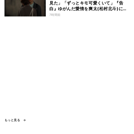
見た」「ずっとキモ可愛くいて」『告
白』ゆがんだ愛情を爽太(松村北斗)に向
ける視聴者の声
7時間前
もっと見る