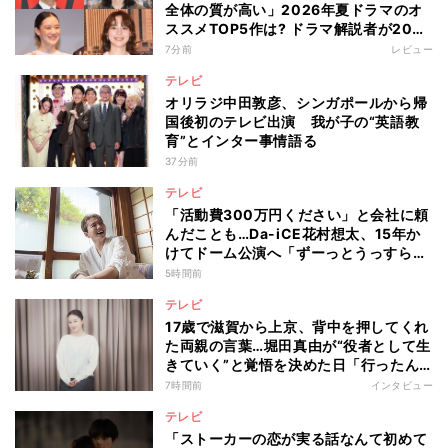
全体の質が高い」2026年夏ドラマのオ
ススメTOP5作は? ドラマ解説者が20作
の傾向を“視聴率無視”で徹底分析
7分前
レビュー
テレビ
オリラジ中田敦彦、シンガポールから帰
国後初のテレビ出演 我が子の“英語教
育”とインター事情語る
37分前
テレビ
「活動費300万円ください」と会社に頼
んだことも…Da-iCE花村想太、15年か
けてドーム公演へ「ずーっとうっすらや
けど右肩上がり続けられていた」
5時間前
テレビ
17歳で滋賀から上京、背中を押してくれ
た両親の言葉…堀田真由が“役者として生
きていく”と覚悟を決めた日「行ったん
やったら、もう帰られへんな」
7時間前
インタビュー
テレビ
「ストーカーの恋が実る話なんて初めて