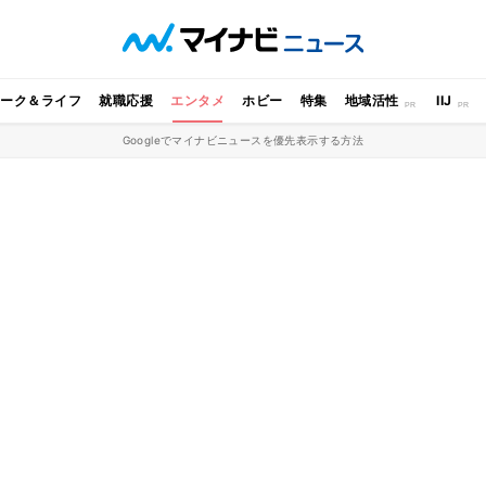
ワーク＆ライフ
就職応援
エンタメ
ホビー
特集
地域活性
IIJ
Googleでマイナビニュースを優先表示する方法