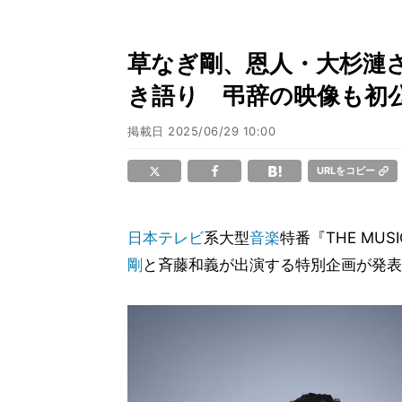
草なぎ剛、恩人・大杉漣
き語り 弔辞の映像も初
掲載日
2025/06/29 10:00
URLをコピー
日本テレビ
系大型
音楽
特番『THE MUSI
剛
と斉藤和義が出演する特別企画が発表