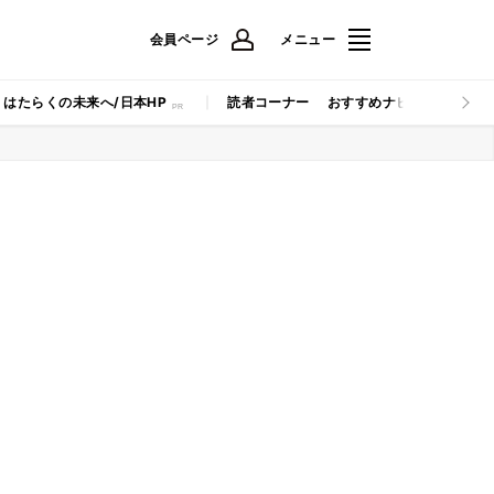
会員ページ
メニュー
はたらくの未来へ/日本HP
読者コーナー
おすすめナビ
マイナビB