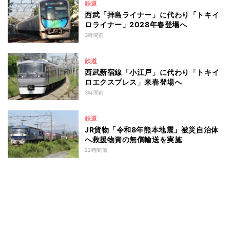
鉄道
西武「拝島ライナー」に代わり「トキイ
ロライナー」2028年春登場へ
3時間前
鉄道
西武新宿線「小江戸」に代わり「トキイ
ロエクスプレス」来春登場へ
3時間前
鉄道
JR貨物「令和8年熊本地震」被災自治体
へ救援物資の無償輸送を実施
22時間前