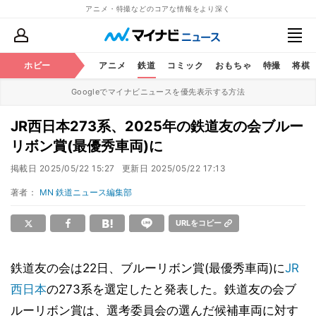
アニメ・特撮などのコアな情報をより深く
ホビー
アニメ
鉄道
コミック
おもちゃ
特撮
将棋
Googleでマイナビニュースを優先表示する方法
JR西日本273系、2025年の鉄道友の会ブルー
リボン賞(最優秀車両)に
掲載日
2025/05/22 15:27
更新日
2025/05/22 17:13
著者：
MN 鉄道ニュース編集部
URLをコピー
鉄道友の会は22日、ブルーリボン賞(最優秀車両)に
JR
西日本
の273系を選定したと発表した。鉄道友の会ブ
ルーリボン賞は、選考委員会の選んだ候補車両に対す