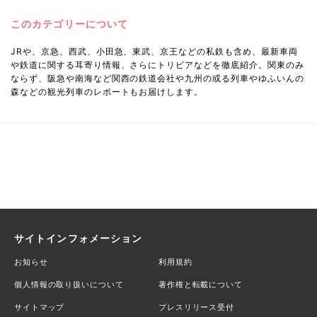
このカテゴリーについて
JRや、京急、西武、小田急、東武、京王などの私鉄も含め、最新車両
や鉄道に関する耳寄り情報、さらにトリビアなどを徹底紹介。関東のみ
ならず、阪急や南海など関西の鉄道会社や九州の或る列車やゆふいんの
森などの観光列車のレポートもお届けします。
サイトインフォメーション
お知らせ
利用規約
個人情報の取り扱いについて
著作権と転載について
サイトマップ
プレスリリース受付