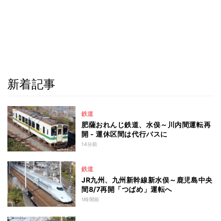
新着記事
鉄道
肥薩おれんじ鉄道、水俣～川内間運転再
開 - 運休区間は代行バスに
14分前
鉄道
JR九州、九州新幹線新水俣～鹿児島中央
間8/7再開「つばめ」運転へ
1時間前