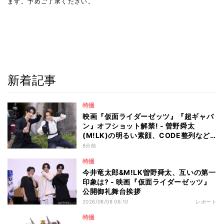
ます。予めご了承ください。
新着記事
特撮
映画『仮面ライダーゼッツ』『超ギャバ
ン』オフショット解禁! - 曽野舜太
(M!LK)の明るい素顔、CODE整列など
ギャップ満載!
8分前
特撮
今井竜太郎&M!LK曽野舜太、互いの第一
印象は? - 映画『仮面ライダーゼッツ』
公開御礼舞台挨拶
2026/08/08 06:10
レポート
特撮