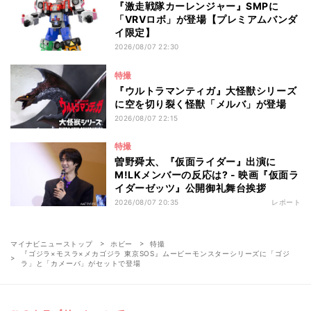
『激走戦隊カーレンジャー』SMPに
「VRVロボ」が登場【プレミアムバンダ
イ限定】
2026/08/07 22:30
特撮
『ウルトラマンティガ』大怪獣シリーズ
に空を切り裂く怪獣「メルバ」が登場
2026/08/07 22:15
特撮
曽野舜太、『仮面ライダー』出演に
M!LKメンバーの反応は? - 映画『仮面ラ
イダーゼッツ』公開御礼舞台挨拶
2026/08/07 20:35
レポート
マイナビニューストップ
ホビー
特撮
『ゴジラ×モスラ×メカゴジラ 東京SOS』ムービーモンスターシリーズに「ゴジ
ラ」と「カメーバ」がセットで登場