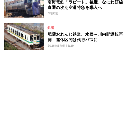
南海電鉄「ラピート」後継、なにわ筋線
直通の次期空港特急を導入へ
4時間前
鉄道
肥薩おれんじ鉄道、水俣～川内間運転再
開 - 運休区間は代行バスに
2026/08/05 18:29