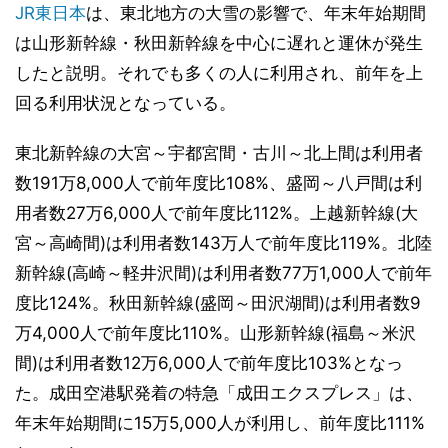
JR東日本
は、東北地方の大雪の影響で、年末年始期間
は山形新幹線・秋田新幹線を中心に遅れと運休が発生
したと説明。それでも多くの人に利用され、前年を上
回る利用状況となっている。
東北新幹線の大宮～宇都宮間・古川～北上間は利用者
数191万8,000人で前年度比108%、盛岡～八戸間は利
用者数27万6,000人で前年度比112%。上越新幹線(大
宮～高崎間)は利用者数143万人で前年度比119%。北陸
新幹線(高崎～軽井沢間)は利用者数77万1,000人で前年
度比124%。秋田新幹線(盛岡～田沢湖間)は利用者数9
万4,000人で前年度比110%。山形新幹線(福島～米沢
間)は利用者数12万6,000人で前年度比103%となっ
た。成田空港駅発着の特急「成田エクスプレス」は、
年末年始期間に15万5,000人が利用し、前年度比111%