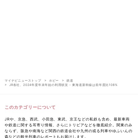
マイナビニューストップ
ホビー
鉄道
JR各社、2024年度年末年始の利用状況 - 東海道新幹線は前年度比108%
このカテゴリーについて
JRや、京急、西武、小田急、東武、京王などの私鉄も含め、最新車両
や鉄道に関する耳寄り情報、さらにトリビアなどを徹底紹介。関東のみ
ならず、阪急や南海など関西の鉄道会社や九州の或る列車やゆふいんの
森などの観光列車のレポートもお届けします。