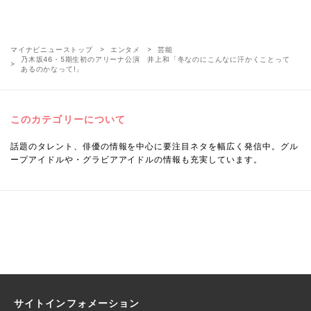
マイナビニューストップ
エンタメ
芸能
乃木坂46・5期生初のアリーナ公演 井上和「冬なのにこんなに汗かくことって
あるのかなって!」
このカテゴリーについて
話題のタレント、俳優の情報を中心に要注目ネタを幅広く発信中。グル
ープアイドルや・グラビアアイドルの情報も充実しています。
サイトインフォメーション