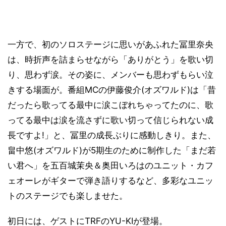
一方で、初のソロステージに思いがあふれた冨里奈央
は、時折声を詰まらせながら「ありがとう」を歌い切
り、思わず涙。その姿に、メンバーも思わずもらい泣
きする場面が。番組MCの伊藤俊介(オズワルド)は「昔
だったら歌ってる最中に涙こぼれちゃってたのに、歌
ってる最中は涙を流さずに歌い切って信じられない成
長ですよ!」と、冨里の成長ぶりに感動しきり。また、
畠中悠(オズワルド)が5期生のために制作した「まだ若
い君へ」を五百城茉央＆奥田いろはのユニット・カフ
ェオーレがギターで弾き語りするなど、多彩なユニッ
トのステージでも楽しませた。
初日には、ゲストにTRFのYU-KIが登場。