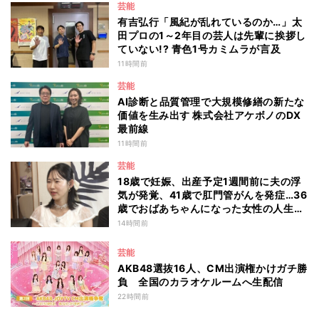
芸能
有吉弘行「風紀が乱れているのか…」太
田プロの1～2年目の芸人は先輩に挨拶し
ていない!? 青色1号カミムラが言及
11時間前
芸能
AI診断と品質管理で大規模修繕の新たな
価値を生み出す 株式会社アケボノのDX
最前線
11時間前
芸能
18歳で妊娠、出産予定1週間前に夫の浮
気が発覚、41歳で肛門管がんを発症…36
歳でおばあちゃんになった女性の人生に
島田珠代も思わず涙 『愛のハイエナ
14時間前
season6』
芸能
AKB48選抜16人、CM出演権かけガチ勝
負 全国のカラオケルームへ生配信
22時間前