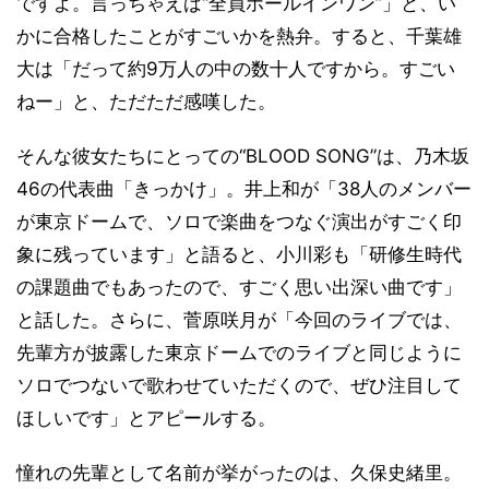
ですよ。言っちゃえば“全員ホールインワン”」と、い
かに合格したことがすごいかを熱弁。すると、千葉雄
大は「だって約9万人の中の数十人ですから。すごい
ねー」と、ただただ感嘆した。
そんな彼女たちにとっての“BLOOD SONG”は、乃木坂
46の代表曲「きっかけ」。井上和が「38人のメンバー
が東京ドームで、ソロで楽曲をつなぐ演出がすごく印
象に残っています」と語ると、小川彩も「研修生時代
の課題曲でもあったので、すごく思い出深い曲です」
と話した。さらに、菅原咲月が「今回のライブでは、
先輩方が披露した東京ドームでのライブと同じように
ソロでつないで歌わせていただくので、ぜひ注目して
ほしいです」とアピールする。
憧れの先輩として名前が挙がったのは、久保史緒里。