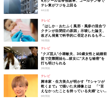
4月クール世帯視聴率、ゴールデン帯で
テレ東がフジを上回る
44分前
テレビ
「はしか・おたふく風邪・風疹の混合ワ
クチンが自閉症の原因」示唆した論文、
改ざん発覚で科学的に否定されるも不安
消えず…科学者たちの反証はなぜ届かな
1時間前
かったのか
テレビ
“クズ芸人”小堀敏夫、30歳女性と結婚前
提で交際開始も…彼女に“大きな秘密”を
打ち明けられる
2時間前
テレビ
脚本家・生方美久が明かす『Tシャツが
乾くまで』で描いた夫婦像とは 「“言
えなかったことを持っている夫婦”とい
うのは面白いかも」
6時間前