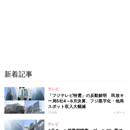
新着記事
テレビ
「フジテレビ特需」の反動鮮明 民放キ
ー局5社4～6月決算、フジ黒字化・他局
スポット収入大幅減
12分前
レポート
テレビ