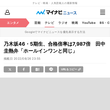
テレビ・映画・人気芸能人の最新情報
エンタメ
芸能
テレビ
ラジオ
映画
YouTube
BS・
Googleでマイナビニュースを優先表示する方法
乃木坂46・5期生、合格倍率は7,987倍 田中
圭熱弁「ホールインワンと同じ」
掲載日
2022/08/26 23:55
URLをコピー