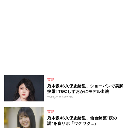
芸能
乃木坂46久保史緒里、ショーパンで美脚
披露! TGCしずおかにモデル出演
2019/01/13 07:36
芸能
乃木坂46久保史緒里、仙台銘菓“萩の
調”を食リポ「ワクワク…」