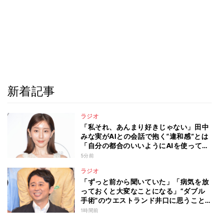
新着記事
ラジオ
「私それ、あんまり好きじゃない」田中
みな実がAIとの会話で抱く“違和感”とは
「自分の都合のいいようにAIを使ってる
人たちって…」
5分前
ラジオ
「ずっと前から聞いていた」「病気を放
っておくと大変なことになる」“ダブル
手術”のウエストランド井口に思うこと…
有吉弘行が本音を明かした“仕事と病
1時間前
気”の向き合い方