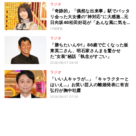
ラジオ
「奇跡的」「偶然な出来事」駅でバッタ
リ会った大女優の“神対応”に大感激…元
日向坂46松田好花が「あんな風に気を使
える人になりたい」と感動した“振る舞
11時間前
い”とは
ラジオ
「勝ちたいんや!」86歳で亡くなった板
東英二さん、明石家さんまを驚かせ
た“女装”秘話「執念がすごい」
2026/08/07 08:00
ラジオ
「いい人キャラが…」「キャラクターと
はいえ…」お笑い芸人の離婚発表に有吉
弘行が胸中吐露
2026/08/07 07:00