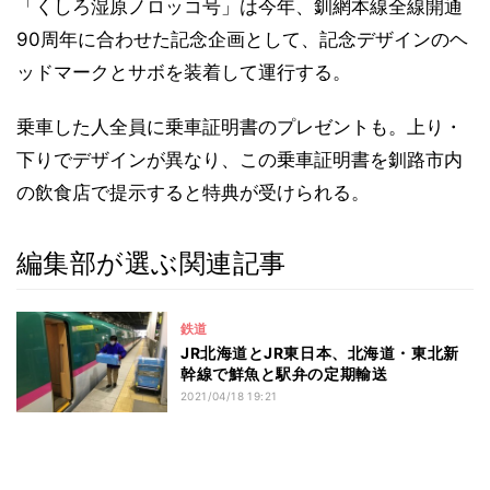
「くしろ湿原ノロッコ号」は今年、釧網本線全線開通
90周年に合わせた記念企画として、記念デザインのヘ
ッドマークとサボを装着して運行する。
乗車した人全員に乗車証明書のプレゼントも。上り・
下りでデザインが異なり、この乗車証明書を釧路市内
の飲食店で提示すると特典が受けられる。
編集部が選ぶ関連記事
鉄道
JR北海道とJR東日本、北海道・東北新
幹線で鮮魚と駅弁の定期輸送
2021/04/18 19:21