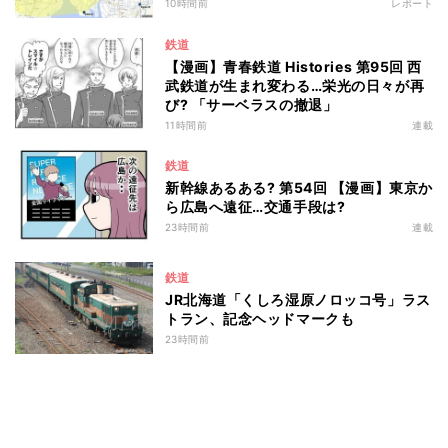
10時間前
レポート
鉄道
【漫画】青春鉄道 Histories 第95回 西
武鉄道が生まれ変わる…栄光の日々が再
び? 「サーベラスの撤退」
11時間前
連載
鉄道
新幹線あるある? 第54回 【漫画】東京か
ら広島へ遠征…交通手段は?
23時間前
連載
鉄道
JR北海道「くしろ湿原ノロッコ号」ラス
トラン、記念ヘッドマークも
23時間前