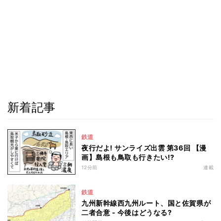
新着記事
鉄道
夜行だよ! サンライズ出雲 第36回 【漫
画】島根も鳥取も行きたい!?
12分前
連載
鉄道
九州新幹線西九州ルート、国と佐賀県が
二者合意 - 今後はどうなる?