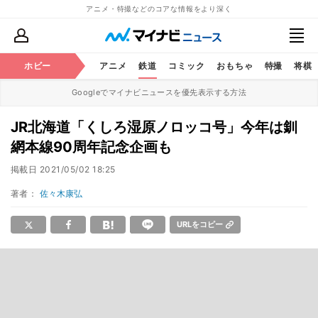
アニメ・特撮などのコアな情報をより深く
ホビー
アニメ
鉄道
コミック
おもちゃ
特撮
将棋
Googleでマイナビニュースを優先表示する方法
JR北海道「くしろ湿原ノロッコ号」今年は釧
網本線90周年記念企画も
掲載日
2021/05/02 18:25
著者：
佐々木康弘
URLをコピー