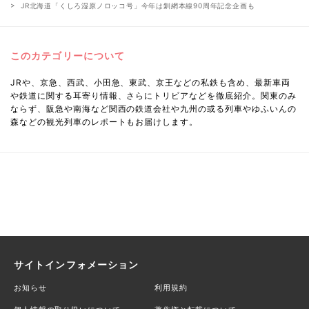
JR北海道「くしろ湿原ノロッコ号」今年は釧網本線90周年記念企画も
このカテゴリーについて
JRや、京急、西武、小田急、東武、京王などの私鉄も含め、最新車両
や鉄道に関する耳寄り情報、さらにトリビアなどを徹底紹介。関東のみ
ならず、阪急や南海など関西の鉄道会社や九州の或る列車やゆふいんの
森などの観光列車のレポートもお届けします。
サイトインフォメーション
お知らせ
利用規約