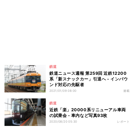
鉄道
鉄道ニュース週報 第259回 近鉄12200
系「新スナックカー」引退へ - インバウ
ンド対応の先駆者
2021/01/09 08:00
連載
鉄道
近鉄「楽」20000系リニューアル車両
の試乗会 - 車内など写真93枚
2020/08/20 05:30
レポート