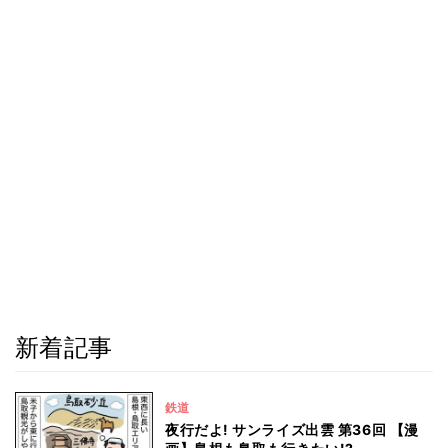
新着記事
鉄道
夜行だよ! サンライズ出雲 第36回 【漫