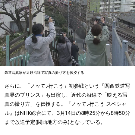
鉄道写真家が近鉄沿線で写真の撮り方を伝授する
さらに、「ノッて♪行こう」初参戦という「関西鉄道写
真界のプリンス」も出演し、近鉄の沿線で「映える写
真の撮り方」を伝授する。『ノッて♪行こう スペシャ
ル』はNHK総合にて、3月14日の8時25分から8時50分
まで放送予定(関西地方のみ)となっている。