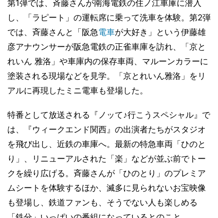
第1弾では、斉藤さんが南海電鉄の住ノ江車庫に潜入
し、「ラピート」の運転席に乗って洗車を体験。第2弾
では、斉藤さんと「阪急
電車
が大好き」という伊藤雄
彦アナウンサーが阪急電鉄の正雀車庫を訪れ、「京と
れいん 雅洛」や車庫内の保存車両、マルーンカラーに
塗装される現場などを見学。「京とれいん雅洛」をリ
アルに再現したミニ電車も登場した。
特番として放送される『ノッて♪行こうスペシャル』で
は、『ウィークエンド関西』の出演者たちがスタジオ
を飛び出し、近鉄の車庫へ。最新の特急車両「ひのと
り」、リニューアルされた「楽」などが並ぶ前でトー
クを繰り広げる。斉藤さんが「ひのとり」のプレミア
ムシートを体験するほか、滅多に見られないお宝映像
も登場し、鉄道ファンも、そうでない人も楽しめる
「鉄分」いっぱいの番組になっているとのこと。