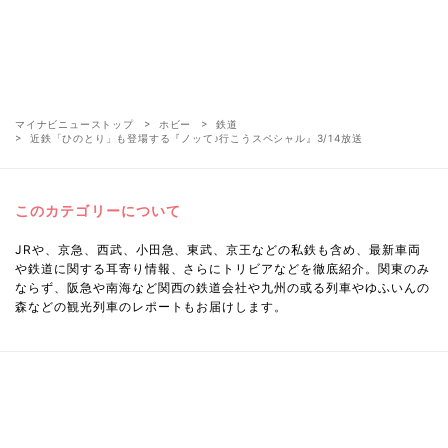
マイナビニューストップ
ホビー
鉄道
近鉄「ひのとり」も登場する『ノッて♪行こうスペシャル』3/14放送
このカテゴリーについて
JRや、京急、西武、小田急、東武、京王などの私鉄も含め、最新車両
や鉄道に関する耳寄り情報、さらにトリビアなどを徹底紹介。関東のみ
ならず、阪急や南海など関西の鉄道会社や九州の或る列車やゆふいんの
森などの観光列車のレポートもお届けします。