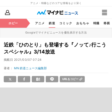
アニメ・特撮などのコアな情報をより深く
ホビー
アニメ
鉄道
コミック
おもちゃ
特撮
将棋
Googleでマイナビニュースを優先表示する方法
近鉄「ひのとり」も登場する『ノッて♪行こう
スペシャル』3/14放送
掲載日
2021/03/07 07:24
著者：
MN 鉄道ニュース編集部
URLをコピー