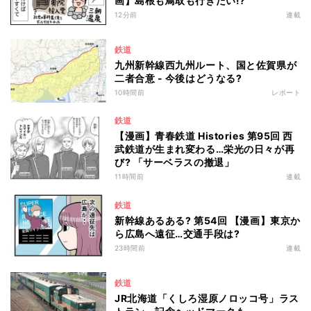
画】島根も鳥取も行きたい!?
12分前
連載
鉄道
九州新幹線西九州ルート、国と佐賀県が
二者合意 - 今後はどうなる?
10時間前
レポート
鉄道
【漫画】青春鉄道 Histories 第95回 西
武鉄道が生まれ変わる…栄光の日々が再
び? 「サーベラスの撤退」
11時間前
連載
鉄道
新幹線あるある? 第54回 【漫画】東京か
ら広島へ遠征…交通手段は?
23時間前
連載
鉄道
JR北海道「くしろ湿原ノロッコ号」ラス