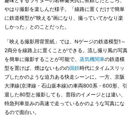
趣味とするライターの若林健矢氏に依頼したところ、
やはり撮影を楽しんだ様子。「線路に置くだけで簡単
に鉄道模型が“映える”画になり、撮っていてかなり楽
しかった」とのことだった。
「映える撮影用背景紙」では、Nゲージの鉄道模型1～
2両分を線路上に置くことができる。流し撮り風の写真
を簡単に撮影することが可能で、
蒸気機関車
の鉄道模
型を置けば、煙はないものの
国鉄
時代にタイムスリッ
プしたかのような迫力ある快走シーンに。一方、京阪
大津線(京津線・石山坂本線)の車両800系・600形、引
退した80型と撮影しても、普段のイメージとは違い、
特急列車並みの高速で走っているかのような写真にな
るので面白い。