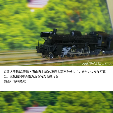
京阪大津線(京津線・石山坂本線)の車両も高速運転しているかのような写真
に。蒸気機関車の迫力ある写真も撮れる
(撮影 : 若林健矢)