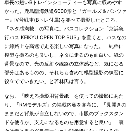
車長の短いBトレインショーティーも写真に収めやす
かった。鹿島臨海鉄道6000形と『ガールズ＆パンツァ
ー』IV号戦車(Bトレ付属)を並べて撮影したところ、
「ネタ感満載」の写真に。バスコレクション「京浜急
行バス KEIKYU OPEN TOP BUS」を置くと、バスなの
に線路上を高速で走る楽しい写真になった。「純粋に
模型を撮るのも良いし、ネタに走るのも面白い。紙の
背景なので、光の反射や線路の立体感など、気になる
部分はあるものの、それらも含めて模型撮影の練習に
役立てていきたい」と若林氏は言う。
なお、「映える撮影用背景紙」を使っての撮影にあた
り、「RMモデルズ」の掲載内容を参考に、「見開きの
ままだと背景が自立しないので、市販のブックスタン
ドを使うか、支えになるものを用意すると良い」「裏