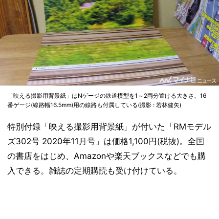
「映える撮影用背景紙」はNゲージの鉄道模型を1～2両分置ける大きさ。16
番ゲージ(線路幅16.5mm)用の線路も付属している(撮影 : 若林健矢)
特別付録「映える撮影用背景紙」が付いた「RMモデル
ズ302号 2020年11月号」は価格1,100円(税抜)。全国
の書店をはじめ、Amazonや楽天ブックスなどでも購
入できる。雑誌の定期購読も受け付けている。