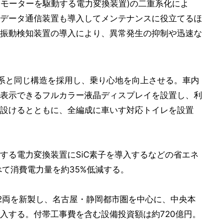
T、モーターを駆動する電力変換装置)の二重系化によ
データ通信装置も導入してメンテナンスに役立てるほ
振動検知装置の導入により、異常発生の抑制や迅速な
5系と同じ構造を採用し、乗り心地を向上させる。車内
表示できるフルカラー液晶ディスプレイを設置し、利
設けるとともに、全編成に車いす対応トイレを設置
する電力変換装置にSiC素子を導入するなどの省エネ
べて消費電力量を約35%低減する。
計352両を新製し、名古屋・静岡都市圏を中心に、中央本
入する。付帯工事費を含む設備投資額は約720億円。