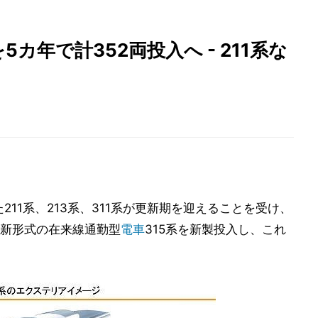
5カ年で計352両投入へ - 211系な
211系、213系、311系が更新期を迎えることを受け、
新形式の在来線通勤型
電車
315系を新製投入し、これ