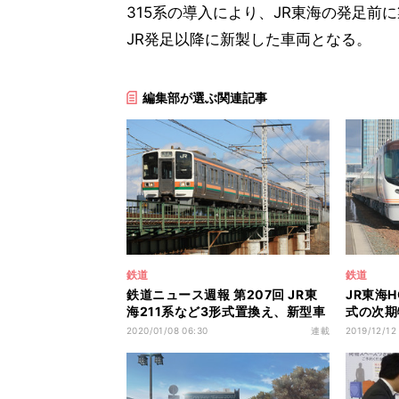
315系の導入により、JR東海の発足前
JR発足以降に新製した車両となる。
編集部が選ぶ関連記事
鉄道
鉄道
鉄道ニュース週報 第207回 JR東
JR東海
海211系など3形式置換え、新型車
式の次期
両「315系」気になる点は
公開
2020/01/08 06:30
連載
2019/12/12