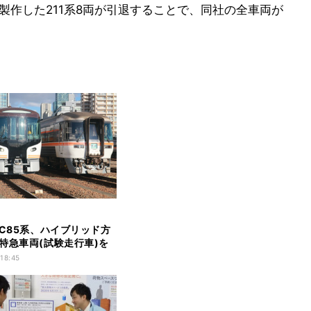
に製作した211系8両が引退することで、同社の全車両が
HC85系、ハイブリッド方
特急車両(試験走行車)を
 18:45