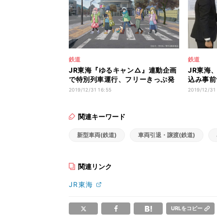
鉄道
鉄道
JR東海『ゆるキャン△』連動企画
JR東海
で特別列車運行、フリーきっぷ発
込み事前
売
ン
2019/12/31 16:55
2019/12/31
関連キーワード
新型車両(鉄道)
車両引退・譲渡(鉄道)
関連リンク
JR東海
URLをコピー