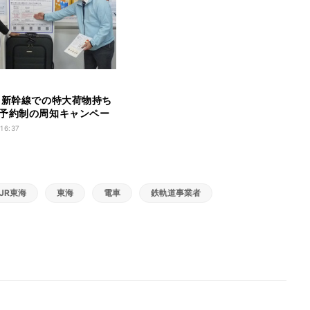
、新幹線での特大荷物持ち
予約制の周知キャンペー
 16:37
JR東海
東海
電車
鉄軌道事業者