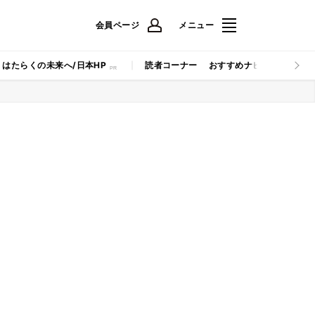
会員ページ
メニュー
はたらくの未来へ/日本HP
読者コーナー
おすすめナビ
マイナビB