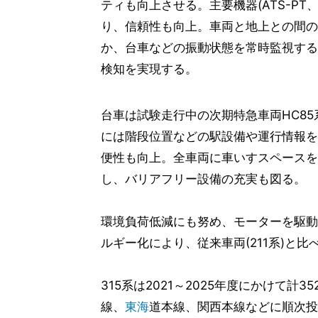
ティも向上させる。主要機器(ATS-P
り、信頼性も向上。車両と地上との間の
か、台車などの振動状態を常時監視する
検知を実現する。
台車は試験走行中の次期特急車両HC8
には階段位置などの駅設備や運行情報を
便性も向上。全車両に車いすスペースを
し、バリアフリー設備の充実も図る。
環境負荷低減にも努め、モーターを駆動
ルギー化により、従来車両(211系)と比
315系は2021～2025年度にかけて
線、
東海
道本線、関西本線などに順次投