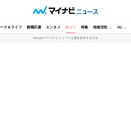
ワーク＆ライフ
就職応援
エンタメ
ホビー
特集
地域活性
IIJ
Googleでマイナビニュースを優先表示する方法